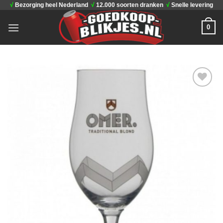
√
Bezorging heel Nederland
√
12.000 soorten dranken
√
Snelle levering
Ga
naar
0
inhoud
Toevoegen
aan
verlanglijst