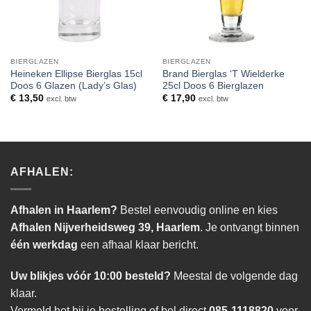
BIERGLAZEN
BIERGLAZEN
Heineken Ellipse Bierglas 15cl
Brand Bierglas ‘T Wielderke
Doos 6 Glazen (Lady’s Glas)
25cl Doos 6 Bierglazen
€
13,50
€
17,90
excl. btw
excl. btw
AFHALEN:
Afhalen in Haarlem?
Bestel eenvoudig online en kies
Afhalen Nijverheidsweg 39, Haarlem
. Je ontvangt binnen
één werkdag
een afhaal klaar bericht.
Uw blikjes vóór 10:00 besteld?
Meestal de volgende dag
klaar.
Vermeld het bij je bestelling of bel direct
085-1118820
voor