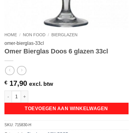
HOME
/
NON FOOD
/
BIERGLAZEN
omer-bierglas-33cl
Omer Bierglas Doos 6 glazen 33cl
17,90
€
excl. btw
Omer Bierglas Doos 6 glazen 33cl aantal
TOEVOEGEN AAN WINKELWAGEN
SKU:
715830-H