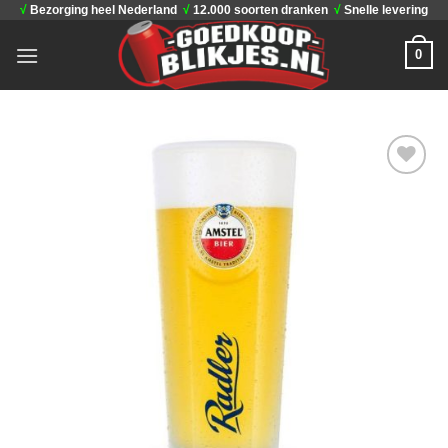
√
Bezorging heel Nederland
√
12.000 soorten dranken
√
Snelle levering
Ga
naar
0
inhoud
Toevoegen
aan
verlanglijst