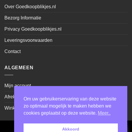
Over Goedkoopblikjes.nl
Bezorg Informatie
Privacy Goedkoopblikjes.nl
Leveringsvoorwaarden
Contact
ALGEMEEN
Mijn account
Afrekenen
Om uw gebruikerservaring van deze website
zo optimaal mogelijk te maken hebben we
Winkel
cookies geplaatst op deze website.
Meer..
Akkoord
Cash
IDeal
Sepa