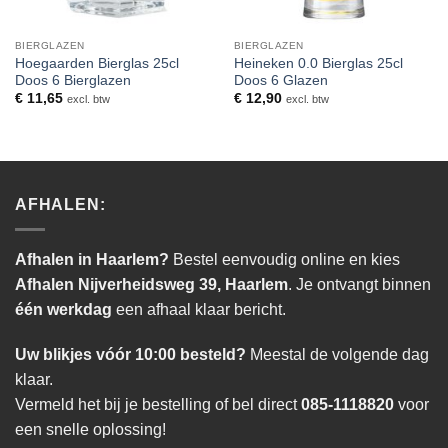
BIERGLAZEN
BIERGLAZEN
Hoegaarden Bierglas 25cl
Heineken 0.0 Bierglas 25cl
Doos 6 Bierglazen
Doos 6 Glazen
€
11,65
€
12,90
excl. btw
excl. btw
AFHALEN:
Afhalen in Haarlem?
Bestel eenvoudig online en kies
Afhalen Nijverheidsweg 39, Haarlem
. Je ontvangt binnen
één werkdag
een afhaal klaar bericht.
Uw blikjes vóór 10:00 besteld?
Meestal de volgende dag
klaar.
Vermeld het bij je bestelling of bel direct
085-1118820
voor
een snelle oplossing!