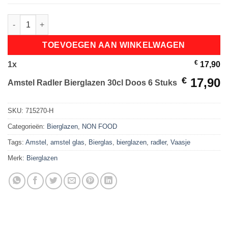
Amstel Radler Bierglazen 30cl Doos 6 Stuks aantal
TOEVOEGEN AAN WINKELWAGEN
€
1
x
17,90
€
17,90
Amstel Radler Bierglazen 30cl Doos 6 Stuks
SKU:
715270-H
Categorieën:
Bierglazen
,
NON FOOD
Tags:
Amstel
,
amstel glas
,
Bierglas
,
bierglazen
,
radler
,
Vaasje
Merk:
Bierglazen