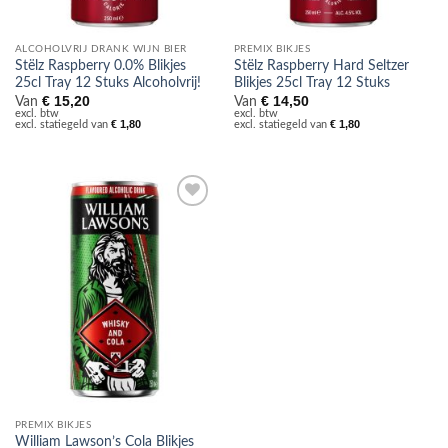
ALCOHOLVRIJ DRANK WIJN BIER
PREMIX BIKJES
Stëlz Raspberry 0.0% Blikjes
Stëlz Raspberry Hard Seltzer
25cl Tray 12 Stuks Alcoholvrij!
Blikjes 25cl Tray 12 Stuks
€
15,20
€
14,50
Van
Van
excl. btw
excl. btw
€
1,80
€
1,80
excl. statiegeld van
excl. statiegeld van
Toevoegen
aan
verlanglijst
PREMIX BIKJES
William Lawson’s Cola Blikjes