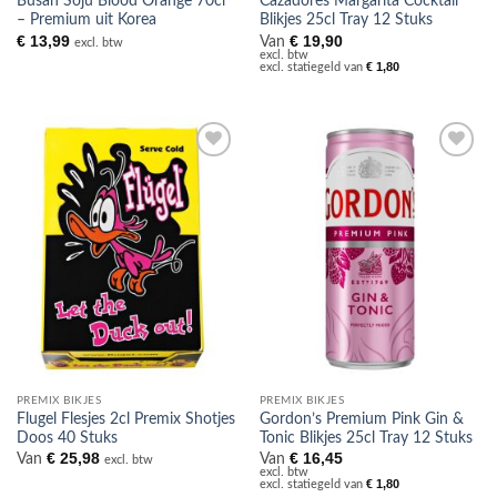
Busan Soju Blood Orange 70cl
Cazadores Margarita Cocktail
– Premium uit Korea
Blikjes 25cl Tray 12 Stuks
€
13,99
€
19,90
Van
excl. btw
excl. btw
€
1,80
excl. statiegeld van
Toevoegen
Toevoegen
aan
aan
verlanglijst
verlanglijst
PREMIX BIKJES
PREMIX BIKJES
Flugel Flesjes 2cl Premix Shotjes
Gordon’s Premium Pink Gin &
Doos 40 Stuks
Tonic Blikjes 25cl Tray 12 Stuks
€
25,98
€
16,45
Van
Van
excl. btw
excl. btw
€
1,80
excl. statiegeld van