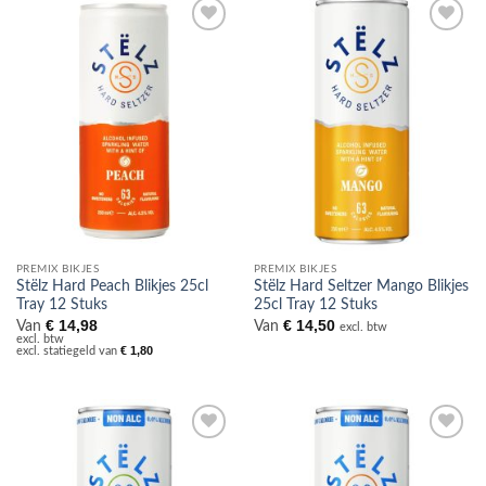
Toevoegen
Toevoegen
aan
aan
verlanglijst
verlanglijst
PREMIX BIKJES
PREMIX BIKJES
Stëlz Hard Peach Blikjes 25cl
Stëlz Hard Seltzer Mango Blikjes
Tray 12 Stuks
25cl Tray 12 Stuks
€
14,98
€
14,50
Van
Van
excl. btw
excl. btw
€
1,80
excl. statiegeld van
Toevoegen
Toevoegen
aan
aan
verlanglijst
verlanglijst