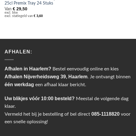
25cl Premix Tray 24 Stuks
€
29,50
Van
excl. btw
€
3,60
excl. statiegeld van
AFHALEN:
Afhalen in Haarlem?
Bestel eenvoudig online en kies
Afhalen Nijverheidsweg 39, Haarlem
. Je ontvangt binnen
één werkdag
een afhaal klaar bericht.
Uw blikjes vóór 10:00 besteld?
Meestal de volgende dag
klaar.
085-1118820
Vermeld het bij je bestelling of bel direct
voor
een snelle oplossing!