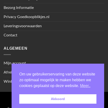
Bezorg Informatie
Privacy Goedkoopblikjes.nl
Leveringsvoorwaarden
Contact
ALGEMEEN
Mijn account
Afrekenen
Om uw gebruikerservaring van deze website
zo optimaal mogelijk te maken hebben we
Winkel
cookies geplaatst op deze website.
Meer..
Akkoord
Cash
IDeal
Sepa
on