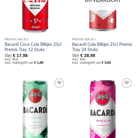
UITVERKOCHT
PREMIX BIKJES
PREMIX BIKJES
Bacardi Coca Cola Blikjes 25cl
Bacardi Cola Blikjes 25cl Premix
Premix Tray 12 Stuks
Tray 24 Stuks
€
17,98
€
28,98
Van
Van
excl. btw
excl. btw
€
1,80
€
3,60
excl. statiegeld van
excl. statiegeld van
Toevoegen
Toevoegen
aan
aan
verlanglijst
verlanglijst