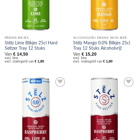
PREMIX BIKJES
ALCOHOLVRIJ DRANK WIJN BIER
Stëlz Lime Blikjes 25cl Hard
Stëlz Mango 0.0% Blikjes 25cl
Seltzer Tray 12 Stuks
Tray 12 Stuks Alcoholvrij!
€
14,50
€
15,20
Van
Van
excl. btw
excl. btw
€
1,80
€
1,80
excl. statiegeld van
excl. statiegeld van
Toevoegen
Toevoegen
aan
aan
verlanglijst
verlanglijst