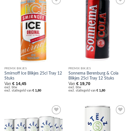
Toevoegen
Toevoegen
aan
aan
verlanglijst
verlanglijst
PREMIX BIKJES
PREMIX BIKJES
Smirnoff Ice Blikjes 25cl Tray 12
Sonnema Berenburg & Cola
Stuks
Blikjes 25cl Tray 12 Stuks
€
14,45
€
19,70
Van
Van
excl. btw
excl. btw
€
1,80
€
1,80
excl. statiegeld van
excl. statiegeld van
Toevoegen
Toevoegen
aan
aan
verlanglijst
verlanglijst