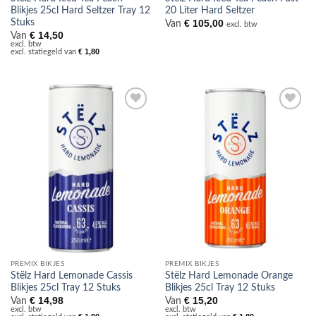
Blikjes 25cl Hard Seltzer Tray 12
20 Liter Hard Seltzer
Stuks
€
105,00
Van
excl. btw
€
14,50
Van
excl. btw
€
1,80
excl. statiegeld van
Toevoegen
Toevoegen
aan
aan
verlanglijst
verlanglijst
PREMIX BIKJES
PREMIX BIKJES
Stëlz Hard Lemonade Cassis
Stëlz Hard Lemonade Orange
Blikjes 25cl Tray 12 Stuks
Blikjes 25cl Tray 12 Stuks
€
14,98
€
15,20
Van
Van
excl. btw
excl. btw