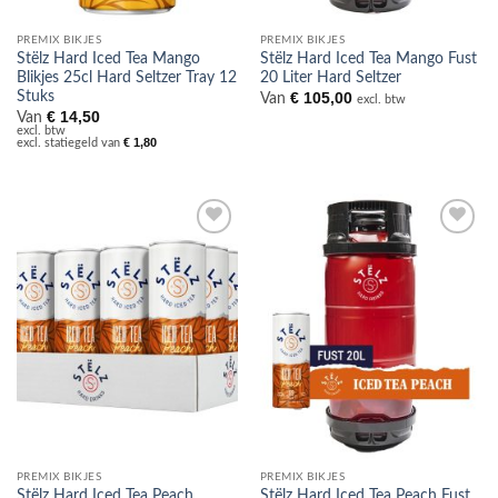
PREMIX BIKJES
PREMIX BIKJES
Stëlz Hard Iced Tea Mango
Stëlz Hard Iced Tea Mango Fust
Blikjes 25cl Hard Seltzer Tray 12
20 Liter Hard Seltzer
Stuks
€
105,00
Van
excl. btw
€
14,50
Van
excl. btw
€
1,80
excl. statiegeld van
Toevoegen
Toevoegen
aan
aan
verlanglijst
verlanglijst
PREMIX BIKJES
PREMIX BIKJES
Stëlz Hard Iced Tea Peach
Stëlz Hard Iced Tea Peach Fust