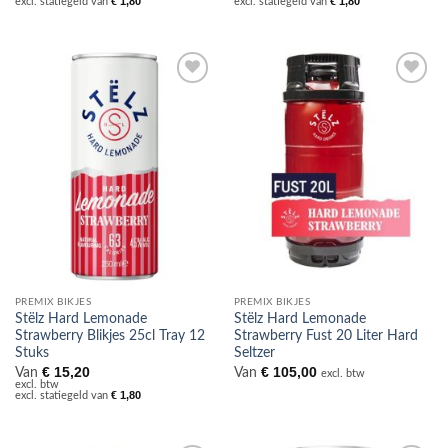
€
1,80
€
1,80
excl. statiegeld van
excl. statiegeld van
Toevoegen
Toevoegen
aan
aan
verlanglijst
verlanglijst
PREMIX BIKJES
PREMIX BIKJES
Stëlz Hard Lemonade
Stëlz Hard Lemonade
Strawberry Blikjes 25cl Tray 12
Strawberry Fust 20 Liter Hard
Stuks
Seltzer
€
15,20
€
105,00
Van
Van
excl. btw
excl. btw
€
1,80
excl. statiegeld van