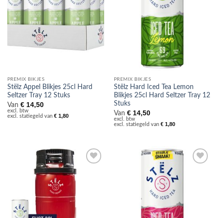
PREMIX BIKJES
PREMIX BIKJES
Stëlz Appel Blikjes 25cl Hard
Stëlz Hard Iced Tea Lemon
Seltzer Tray 12 Stuks
Blikjes 25cl Hard Seltzer Tray 12
Stuks
€
14,50
Van
excl. btw
€
14,50
Van
€
1,80
excl. statiegeld van
excl. btw
€
1,80
excl. statiegeld van
Toevoegen
Toevoegen
aan
aan
verlanglijst
verlanglijst