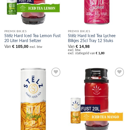
PREMIX BIKJES
PREMIX BIKJES
Stëlz Hard Iced Tea Lemon Fust
Stëlz Hard Iced Tea Lychee
20 Liter Hard Seltzer
Blikjes 25cl Tray 12 Stuks
€
105,00
€
14,98
Van
Van
excl. btw
excl. btw
€
1,80
excl. statiegeld van
Toevoegen
Toevoegen
aan
aan
verlanglijst
verlanglijst