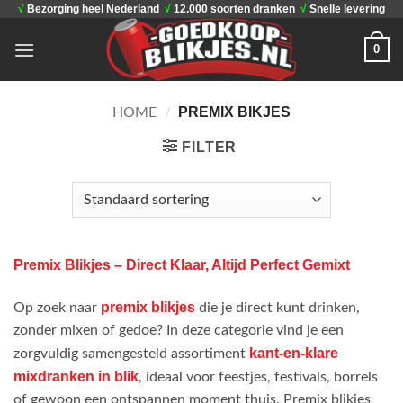
√
Bezorging heel Nederland
√
12.000 soorten dranken
√
Snelle levering
Ga
naar
0
inhoud
PREMIX BIKJES
HOME
/
FILTER
Premix Blikjes – Direct Klaar, Altijd Perfect Gemixt
premix blikjes
Op zoek naar
die je direct kunt drinken,
zonder mixen of gedoe? In deze categorie vind je een
kant-en-klare
zorgvuldig samengesteld assortiment
mixdranken in blik
, ideaal voor feestjes, festivals, borrels
of gewoon een ontspannen moment thuis. Premix blikjes