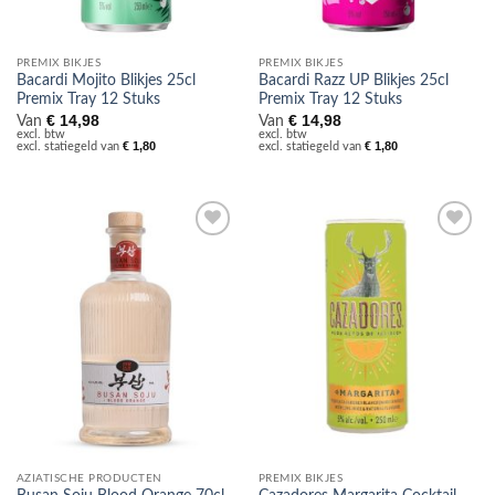
PREMIX BIKJES
PREMIX BIKJES
Bacardi Mojito Blikjes 25cl
Bacardi Razz UP Blikjes 25cl
Premix Tray 12 Stuks
Premix Tray 12 Stuks
€
14,98
€
14,98
Van
Van
excl. btw
excl. btw
€
1,80
€
1,80
excl. statiegeld van
excl. statiegeld van
Toevoegen
Toevoegen
aan
aan
verlanglijst
verlanglijst
AZIATISCHE PRODUCTEN
PREMIX BIKJES