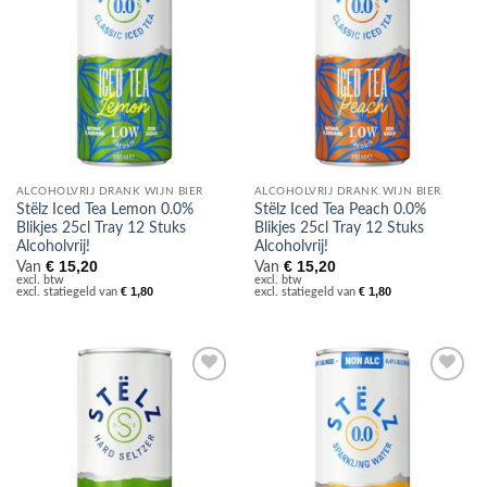
ALCOHOLVRIJ DRANK WIJN BIER
ALCOHOLVRIJ DRANK WIJN BIER
Stëlz Iced Tea Lemon 0.0%
Stëlz Iced Tea Peach 0.0%
Blikjes 25cl Tray 12 Stuks
Blikjes 25cl Tray 12 Stuks
Alcoholvrij!
Alcoholvrij!
€
15,20
€
15,20
Van
Van
excl. btw
excl. btw
€
1,80
€
1,80
excl. statiegeld van
excl. statiegeld van
Toevoegen
Toevoegen
aan
aan
verlanglijst
verlanglijst