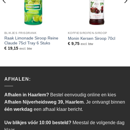
BLIKJES FRISDRANK
KOFFIESIROPEN-SIROOP
Raak Limonade Siroop Reine
Monin Kersen Siroop 70cl
Claude 75cl Tray 6 Stuks
€
9,75
excl. btw
€
19,15
excl. btw
AFHALEN:
Afhalen in Haarlem?
Bestel eenvoudig online en kies
Afhalen Nijverheidsweg 39, Haarlem
. Je ontvangt binnen
één werkdag
een afhaal klaar bericht.
Uw blikjes vóór 10:00 besteld?
Meestal de volgende dag
klaar.