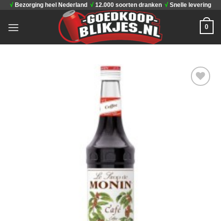
√
Bezorging heel Nederland
√
12.000 soorten dranken
√
Snelle levering
Ga
naar
0
inhoud
Toevoegen
aan
verlanglijst