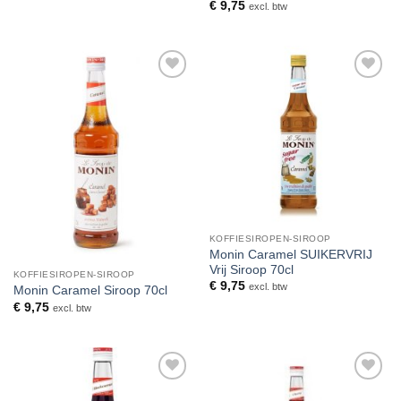
€
9,75
excl. btw
Toevoegen
Toevoegen
aan
aan
verlanglijst
verlanglijst
KOFFIESIROPEN-SIROOP
Monin Caramel SUIKERVRIJ
Vrij Siroop 70cl
KOFFIESIROPEN-SIROOP
€
9,75
excl. btw
Monin Caramel Siroop 70cl
€
9,75
excl. btw
Toevoegen
Toevoegen