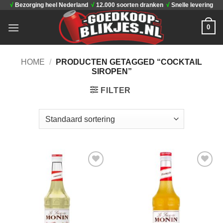
√
Bezorging heel Nederland
√
12.000 soorten dranken
√
Snelle levering
Ga
naar
0
inhoud
HOME
/
PRODUCTEN GETAGGED “COCKTAIL
SIROPEN”
FILTER
Toevoegen
Toevoegen
aan
aan
verlanglijst
verlanglijst