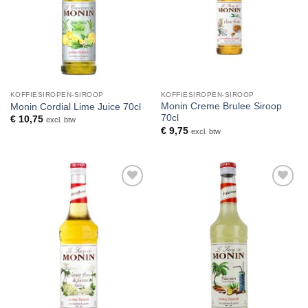
KOFFIESIROPEN-SIROOP
KOFFIESIROPEN-SIROOP
Monin Creme Brulee Siroop
Monin Cordial Lime Juice 70cl
70cl
€
10,75
excl. btw
€
9,75
excl. btw
Toevoegen
Toevoegen
aan
aan
verlanglijst
verlanglijst