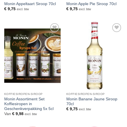
Monin Appeltaart Siroop 70cl
Monin Apple Pie Siroop 70cl
€
9,75
€
9,75
excl. btw
excl. btw
Toevoegen
Toevoegen
aan
aan
verlanglijst
verlanglijst
KOFFIESIROPEN-SIROOP
KOFFIESIROPEN-SIROOP
Monin Assortiment Set
Monin Banane Jaune Siroop
Koffiesiropen in
70cl
Geschenkverpakking 5x 5cl
€
9,75
excl. btw
Van
€
9,98
excl. btw