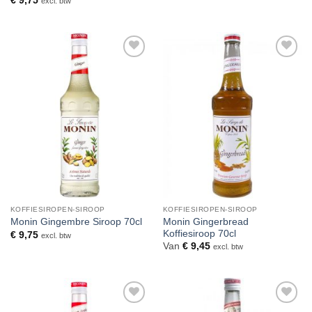
€
9,75
excl. btw
Toevoegen
Toevoegen
aan
aan
verlanglijst
verlanglijst
KOFFIESIROPEN-SIROOP
KOFFIESIROPEN-SIROOP
Monin Gingerbread
Monin Gingembre Siroop 70cl
Koffiesiroop 70cl
€
9,75
excl. btw
Van
€
9,45
excl. btw