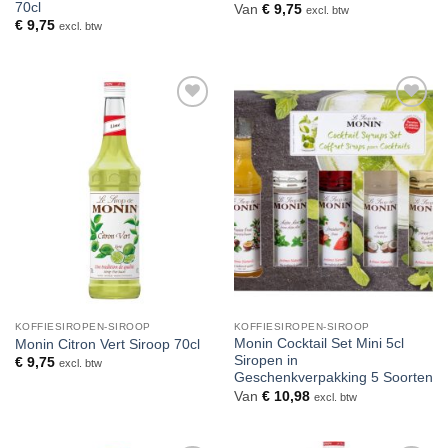
70cl
Van
€
9,75
excl. btw
€
9,75
excl. btw
Toevoegen
Toevoegen
aan
aan
verlanglijst
verlanglijst
KOFFIESIROPEN-SIROOP
KOFFIESIROPEN-SIROOP
Monin Cocktail Set Mini 5cl
Monin Citron Vert Siroop 70cl
Siropen in
€
9,75
excl. btw
Geschenkverpakking 5 Soorten
Van
€
10,98
excl. btw