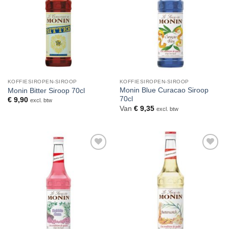
KOFFIESIROPEN-SIROOP
KOFFIESIROPEN-SIROOP
Monin Blue Curacao Siroop
Monin Bitter Siroop 70cl
70cl
€
9,90
excl. btw
Van
€
9,35
excl. btw
Toevoegen
Toevoegen
aan
aan
verlanglijst
verlanglijst