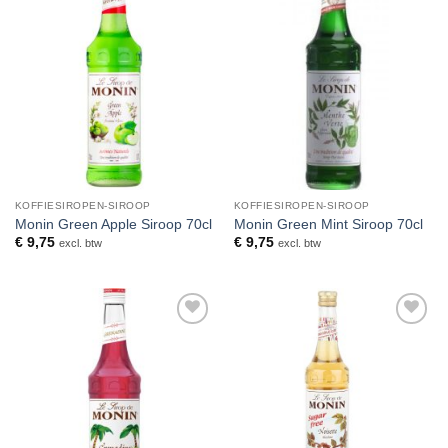
Toevoegen
Toevoegen
aan
aan
verlanglijst
verlanglijst
KOFFIESIROPEN-SIROOP
KOFFIESIROPEN-SIROOP
Monin Green Apple Siroop 70cl
Monin Green Mint Siroop 70cl
€
9,75
€
9,75
excl. btw
excl. btw
Toevoegen
Toevoegen
aan
aan
verlanglijst
verlanglijst