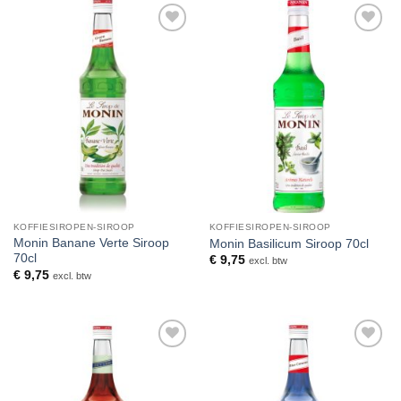
Toevoegen
Toevoegen
aan
aan
verlanglijst
verlanglijst
KOFFIESIROPEN-SIROOP
KOFFIESIROPEN-SIROOP
Monin Banane Verte Siroop
Monin Basilicum Siroop 70cl
70cl
€
9,75
excl. btw
€
9,75
excl. btw
Toevoegen
Toevoegen
aan
aan
verlanglijst
verlanglijst