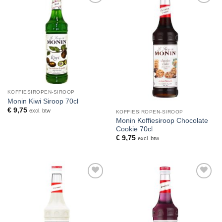
Toevoegen
Toevoegen
aan
aan
verlanglijst
verlanglijst
KOFFIESIROPEN-SIROOP
Monin Kiwi Siroop 70cl
€
9,75
excl. btw
KOFFIESIROPEN-SIROOP
Monin Koffiesiroop Chocolate
Cookie 70cl
€
9,75
excl. btw
Toevoegen
Toevoegen
aan
aan
verlanglijst
verlanglijst