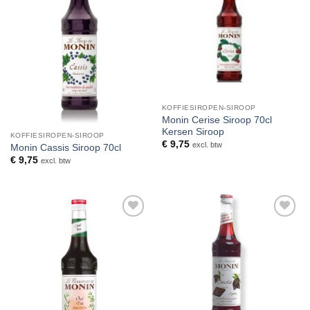
aan
aan
verlanglijst
verlanglijst
KOFFIESIROPEN-SIROOP
Monin Cerise Siroop 70cl
Kersen Siroop
KOFFIESIROPEN-SIROOP
€
9,75
excl. btw
Monin Cassis Siroop 70cl
€
9,75
excl. btw
Toevoegen
Toevoegen
aan
aan
verlanglijst
verlanglijst