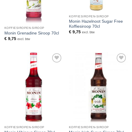
KOFFIESIROPEN-SIROOP
Monin Hazelnoot Sugar Free
Koffiesiroop 70cl
KOFFIESIROPEN-SIROOP
€
9,75
excl. btw
Monin Grenadine Siroop 70cl
€
9,75
excl. btw
Toevoegen
Toevoegen
aan
aan
verlanglijst
verlanglijst
KOFFIESIROPEN-SIROOP
KOFFIESIROPEN-SIROOP