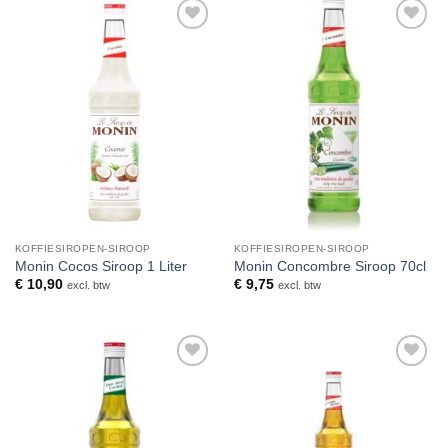
Toevoegen
Toevoegen
aan
aan
verlanglijst
verlanglijst
KOFFIESIROPEN-SIROOP
KOFFIESIROPEN-SIROOP
Monin Cocos Siroop 1 Liter
Monin Concombre Siroop 70cl
€
10,90
€
9,75
excl. btw
excl. btw
Toevoegen
Toevoegen
aan
aan
verlanglijst
verlanglijst