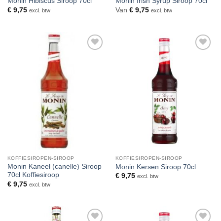
Monin Hibiscus Siroop 70cl
Monin Irish Syrup Siroop 70cl
€
9,75
Van
€
9,75
excl. btw
excl. btw
Toevoegen
Toevoegen
aan
aan
verlanglijst
verlanglijst
KOFFIESIROPEN-SIROOP
KOFFIESIROPEN-SIROOP
Monin Kaneel (canelle) Siroop
Monin Kersen Siroop 70cl
70cl Koffiesiroop
€
9,75
excl. btw
€
9,75
excl. btw