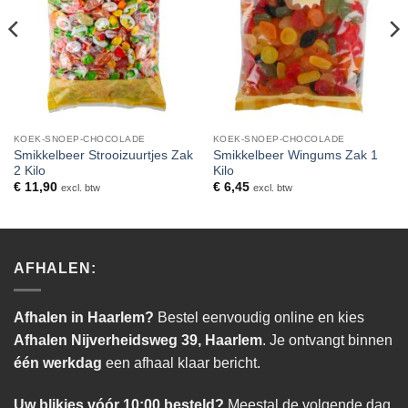
KOEK-SNOEP-CHOCOLADE
KOEK-SNOEP-CHOCOLADE
Smikkelbeer Strooizuurtjes Zak
Smikkelbeer Wingums Zak 1
2 Kilo
Kilo
€
11,90
€
6,45
excl. btw
excl. btw
AFHALEN:
Afhalen in Haarlem?
Bestel eenvoudig online en kies
Afhalen Nijverheidsweg 39, Haarlem
. Je ontvangt binnen
één werkdag
een afhaal klaar bericht.
Uw blikjes vóór 10:00 besteld?
Meestal de volgende dag