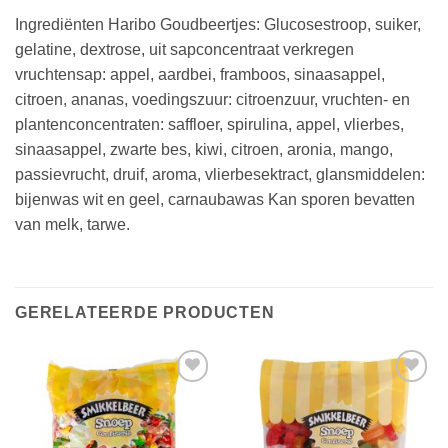
Ingrediënten Haribo Goudbeertjes: Glucosestroop, suiker,
gelatine, dextrose, uit sapconcentraat verkregen
vruchtensap: appel, aardbei, framboos, sinaasappel,
citroen, ananas, voedingszuur: citroenzuur, vruchten- en
plantenconcentraten: saffloer, spirulina, appel, vlierbes,
sinaasappel, zwarte bes, kiwi, citroen, aronia, mango,
passievrucht, druif, aroma, vlierbesektract, glansmiddelen:
bijenwas wit en geel, carnaubawas Kan sporen bevatten
van melk, tarwe.
GERELATEERDE PRODUCTEN
Toevoegen
Toevoegen
aan
aan
verlanglijst
verlanglijst