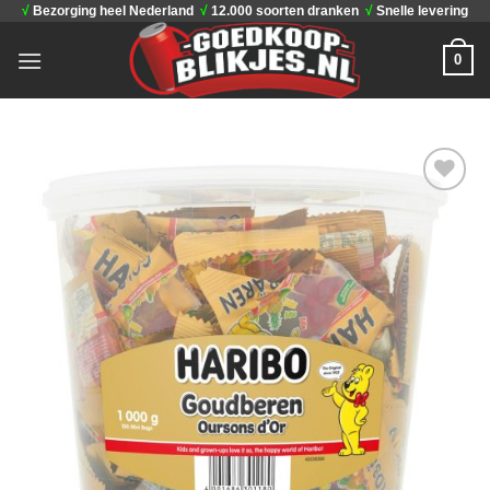
√
Bezorging heel Nederland
√
12.000 soorten dranken
√
Snelle levering
Ga
naar
0
inhoud
Toevoegen
aan
verlanglijst