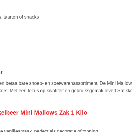
 taarten of snacks
n
r
 en betaalbare snoep- en zoetwarenassortiment. De Mini Mallow
kkers. Met een focus op kwaliteit en gebruiksgemak levert Smikk
elbeer Mini Mallows Zak 1 Kilo
 vanillesmaak, perfect als decoratie of topping.