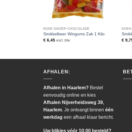
OLADE
KOEK-SNOEP-CHOCOLADE
KOEK
krijtjes Snoep Zak
Smikkelbeer Wingums Zak 1 Kilo
Smikk
€
6,45
€
9,7
excl. btw
AFHALEN:
BE
Afhalen in Haarlem?
Bestel
eenvoudig online en kies
Afhalen Nijverheidsweg 39,
Haarlem
. Je ontvangt binnen
één
werkdag
een afhaal klaar bericht.
Uw blikjes vóór 10:00 besteld?