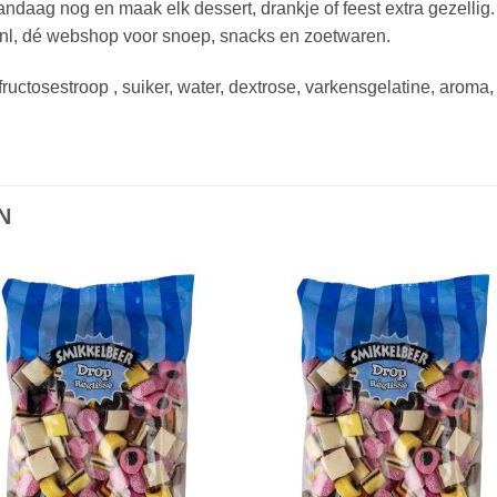
ndaag nog en maak elk dessert, drankje of feest extra gezellig.
s.nl, dé webshop voor snoep, snacks en zoetwaren.
-fructosestroop , suiker, water, dextrose, varkensgelatine, aro
N
Toevoegen
Toevoe
aan
aan
verlanglijst
verlangli