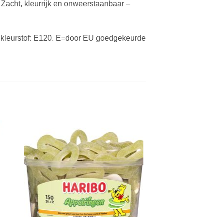
 Zacht, kleurrijk en onweerstaanbaar –
ma, kleurstof: E120. E=door EU goedgekeurde
gen
Toevoegen
aan
jst
verlanglijst