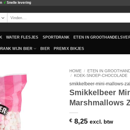
en
√
Snelle levering
Zoeken
naar:
K
WATER FLESJES
SPORTDRANK
ETEN IN GROOTHANDELSVE
RANK WIJN BIER
BIER
PREMIX BIKJES
HOME
/
ETEN IN GROOTHAN
/
KOEK-SNOEP-CHOCOLADE
smikkelbeer-mini-mallows-zak
Toevoegen
Smikkelbeer Mi
aan
verlanglijst
Marshmallows Z
8,25
€
excl. btw