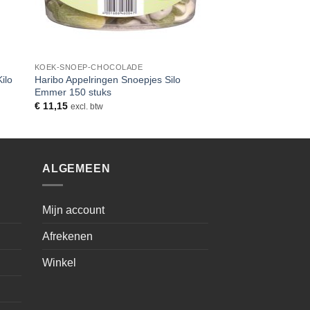
KOEK-SNOEP-CHOCOLADE
Haribo Appelringen Snoepjes Silo
ilo
Emmer 150 stuks
€
11,15
excl. btw
ALGEMEEN
Mijn account
Afrekenen
Winkel