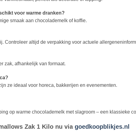
eschikt voor warme dranken?
mige smaak aan chocolademelk of koffie.
j. Controleer altijd de verpakking voor actuele allergeneninform
 zak, afhankelijk van formaat.
eca?
 zijn ze ideaal voor horeca, bakkerijen en evenementen.
ing op warme chocolademelk met slagroom – een klassieke combi
mallows Zak 1 Kilo nu via
goedkoopblikjes.nl