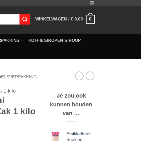
0
WINKELWAGEN /
€
0,00
RPAKKING
KOFFIESIROPEN-SIROOP
DELSVERPAKKING
-1-kilo
Je zou ook
ni
kunnen houden
ak 1 kilo
van …
Smikkelbeer
Spekjes