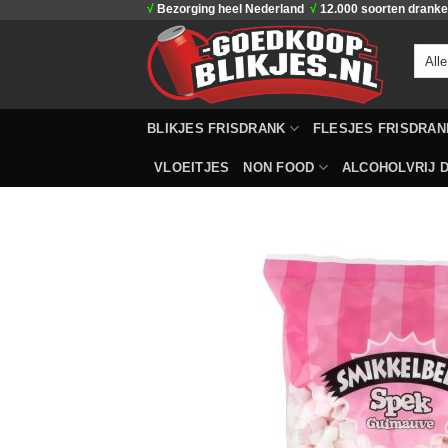
√
Bezorging heel Nederland
√
12.000 soorten drank
Ga
naar
inhoud
BLIKJES FRISDRANK
FLESJES FRISDRAN
VLOEITJES
NON FOOD
ALCOHOLVRIJ D