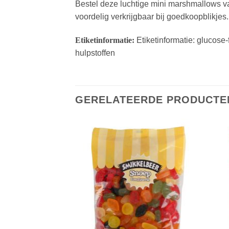
Bestel deze luchtige mini marshmallows va
voordelig verkrijgbaar bij goedkoopblikje
Etiketinformatie:
Etiketinformatie: glucose
hulpstoffen
GERELATEERDE PRODUCTE
Toevoegen
Toevoegen
aan
aan
verlanglijst
verlanglijst