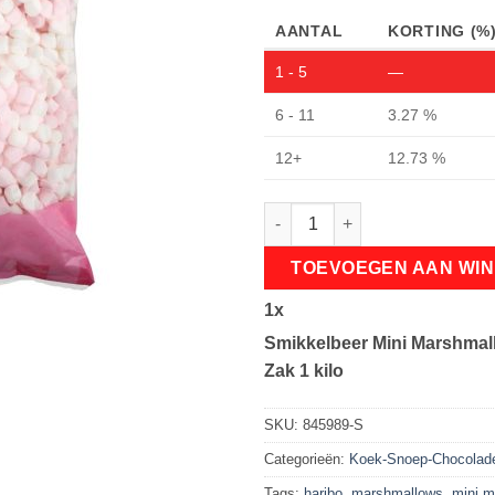
AANTAL
KORTING (%
1 - 5
—
6 - 11
3.27 %
12+
12.73 %
Smikkelbeer Mini Marshmallows
TOEVOEGEN AAN WI
1
x
Smikkelbeer Mini Marshmal
Zak 1 kilo
SKU:
845989-S
Categorieën:
Koek-Snoep-Chocolad
Tags:
haribo
,
marshmallows
,
mini 