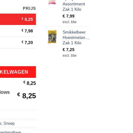
Assortiment
)
PRIJS
Zak 1 Kilo
€
7,99
€
8,25
excl. btw
€
7,98
Smikkelbeer
Hoestmelange
€
7,20
Zak 1 Kilo
€
7,25
excl. btw
 Zak 1 kilo aantal
NKELWAGEN
€
8,25
lows
€
8,25
e
,
Snoep
marshmallows
,