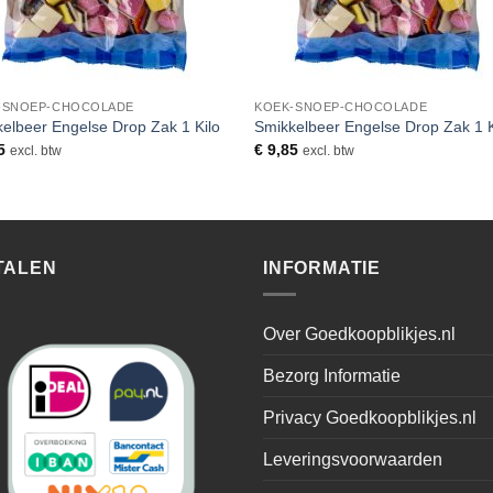
-SNOEP-CHOCOLADE
KOEK-SNOEP-CHOCOLADE
elbeer Engelse Drop Zak 1 Kilo
Smikkelbeer Engelse Drop Zak 1 K
5
€
9,85
excl. btw
excl. btw
TALEN
INFORMATIE
Over Goedkoopblikjes.nl
Bezorg Informatie
Privacy Goedkoopblikjes.nl
Leveringsvoorwaarden