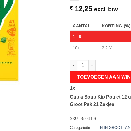
12,25
€
excl. btw
AANTAL
KORTING (%)
1 - 9
—
10+
2.2 %
Cup a Soup Kip Poulet 12 g – 
TOEVOEGEN AAN WI
1
x
Cup a Soup Kip Poulet 12 g
Groot Pak 21 Zakjes
SKU:
757791-S
Categorieën:
ETEN IN GROOTHA