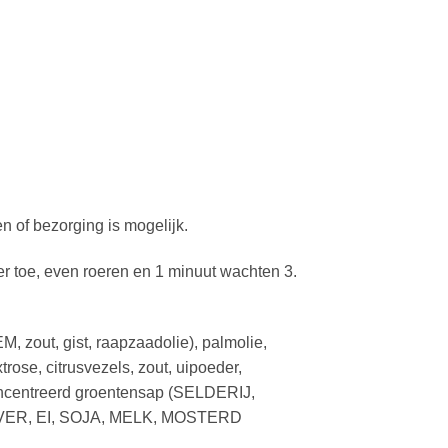
en of bezorging is mogelijk.
toe, even roeren en 1 minuut wachten 3.
zout, gist, raapzaadolie), palmolie,
ose, citrusvezels, zout, uipoeder,
econcentreerd groentensap (SELDERIJ,
, HAVER, EI, SOJA, MELK, MOSTERD