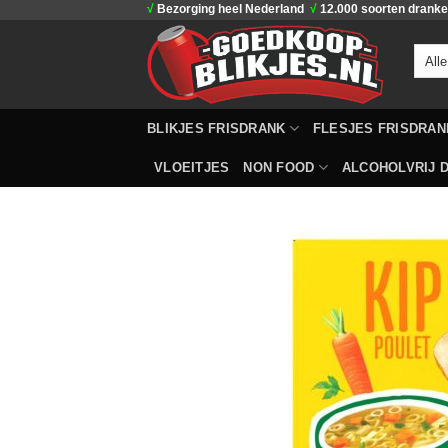
√
Bezorging heel Nederland
√
12.000 soorten drank
Ga
naar
inhoud
BLIKJES FRISDRANK
FLESJES FRISDRAN
VLOEITJES
NON FOOD
ALCOHOLVRIJ D