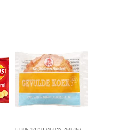
gen
Toevoegen
aan
jst
verlanglijst
ETEN IN GROOTHANDELSVERPAKKING