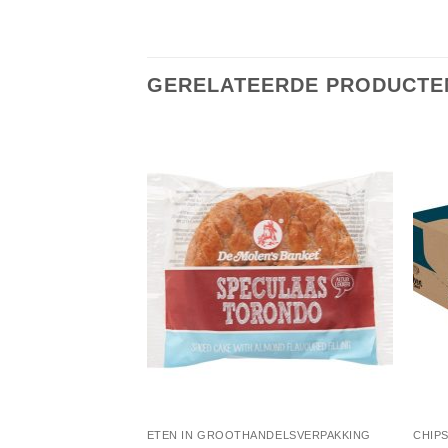
GERELATEERDE PRODUCTE
Toevoegen
Toevoegen
aan
aan
verlanglijst
verlanglijst
NDELSVERPAKKING
ETEN IN GROOTHANDELSVERPAKKING
CHIP