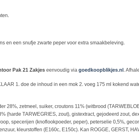
ten.
ns en een snufje zwarte peper voor extra smaakbeleving.
ntoor Pak 21 Zakjes
eenvoudig via
goedkoopblikjes.nl
. Afhal
R 1. doe de inhoud in een mok 2. voeg 175 ml kokend water 
r 28%, zetmeel, suiker, croutons 11% (witbrood (TARWEBLOEM, 
8% (harde TARWEGRIES, zout), gistextract, gejodeerd zout, dextr
troop, specerijen (knoflookpoeder, peper), peterselie 0,5%, g
 citroenzuur, kleurstoffen (E160c, E150c). Kan ROGGE, GERST