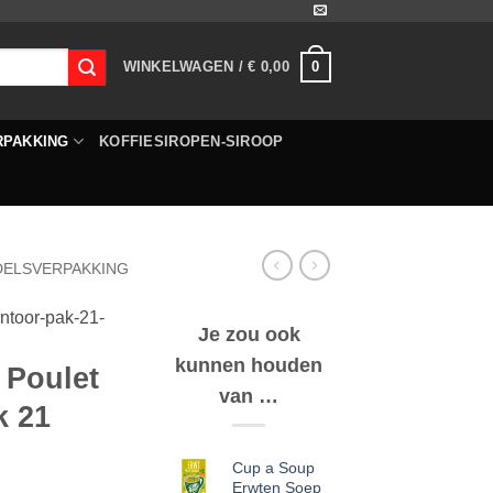
0
WINKELWAGEN /
€
0,00
RPAKKING
KOFFIESIROPEN-SIROOP
DELSVERPAKKING
ntoor-pak-21-
Je zou ook
kunnen houden
 Poulet
van …
k 21
Cup a Soup
Erwten Soep