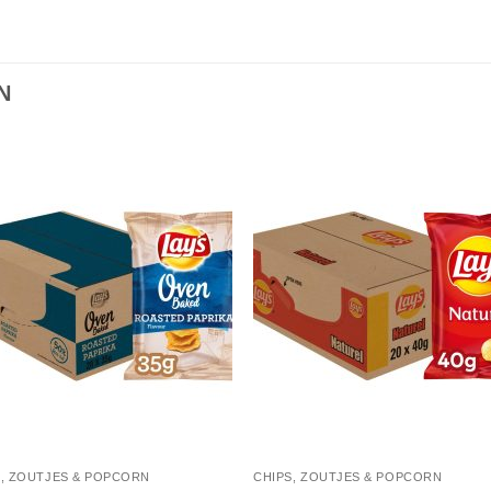
N
Toevoegen
Toevoe
aan
aan
verlanglijst
verlangli
S, ZOUTJES & POPCORN
CHIPS, ZOUTJES & POPCORN