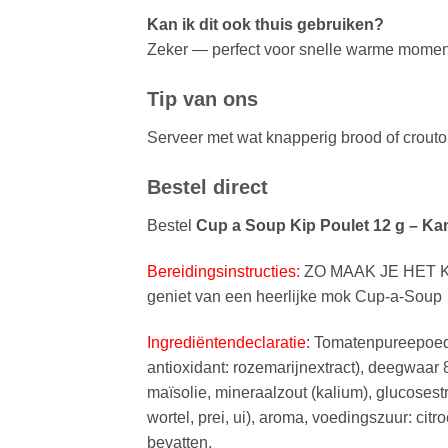
Kan ik dit ook thuis gebruiken?
Zeker — perfect voor snelle warme momen
Tip van ons
Serveer met wat knapperig brood of crouto
Bestel direct
Bestel
Cup a Soup Kip Poulet 12 g – Ka
Bereidingsinstructies:
ZO MAAK JE HET KLAA
geniet van een heerlijke mok Cup-a-Soup
Ingrediëntendeclaratie
: Tomatenpureepoede
antioxidant: rozemarijnextract), deegwaar 
maïsolie, mineraalzout (kalium), glucoses
wortel, prei, ui), aroma, voedingszuur:
bevatten.