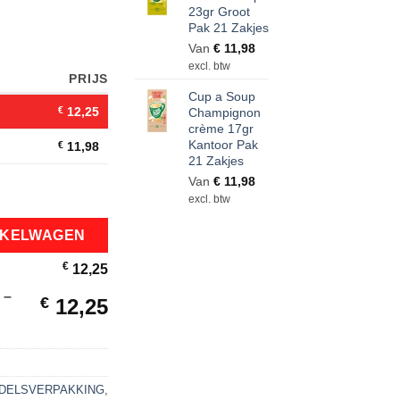
23gr Groot
Pak 21 Zakjes
Van
€
11,98
excl. btw
PRIJS
Cup a Soup
€
12,25
Champignon
crème 17gr
Kantoor Pak
€
11,98
21 Zakjes
Van
€
11,98
Groot Pak 21 Zakjes aantal
excl. btw
NKELWAGEN
€
12,25
 –
€
12,25
NDELSVERPAKKING
,