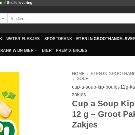
en
√
Snelle levering
Zoeken
naar:
K
WATER FLESJES
SPORTDRANK
ETEN IN GROOTHANDELSVE
RANK WIJN BIER
BIER
PREMIX BIKJES
HOME
/
ETEN IN GROOTHAN
/
SOEP
cup-a-soup-kip-poulet-12g-ka
Toevoegen
zakjes
aan
verlanglijst
Cup a Soup Kip
12 g – Groot Pa
Zakjes