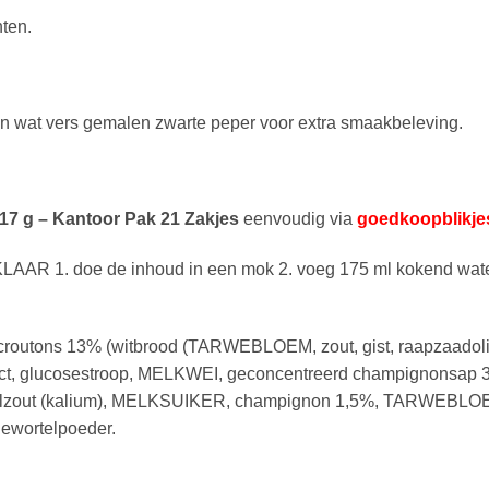
ten.
en wat vers gemalen zwarte peper voor extra smaakbeleving.
7 g – Kantoor Pak 21 Zakjes
eenvoudig via
goedkoopblikjes
R 1. doe de inhoud in een mok 2. voeg 175 ml kokend water 
 croutons 13% (witbrood (TARWEBLOEM, zout, gist, raapzaadolie)
xtract, glucosestroop, MELKWEI, geconcentreerd champignonsap
alzout (kalium), MELKSUIKER, champignon 1,5%, TARWEB
iewortelpoeder.