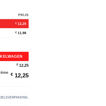
PRIJS
€
12,25
€
11,98
17gr Kantoor Pak 21 Zakjes aantal
NKELWAGEN
€
12,25
rème
€
12,25
NDELSVERPAKKING
,