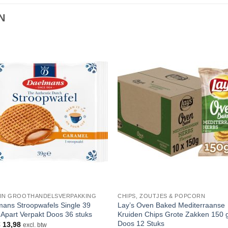
N
Toevoegen
Toevoe
aan
aan
verlanglijst
verlangli
 IN GROOTHANDELSVERPAKKING
CHIPS, ZOUTJES & POPCORN
ans Stroopwafels Single 39
Lay’s Oven Baked Mediterraanse
Apart Verpakt Doos 36 stuks
Kruiden Chips Grote Zakken 150
Doos 12 Stuks
€
13,98
excl. btw