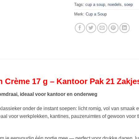
Tags:
cup a soup
,
noedels
,
soep
Merk:
Cup a Soup
Crème 17 g – Kantoor Pak 21 Zakje
draai, ideaal voor kantoor en onderweg
klassieker onder de instant soepen: licht romig, vol van smaak e
eaal voor werkplekken, kantines, pauzeruimtes of gewoon voor 
em je eenvoudig één portie mee — perfect voor drukke dagen, 