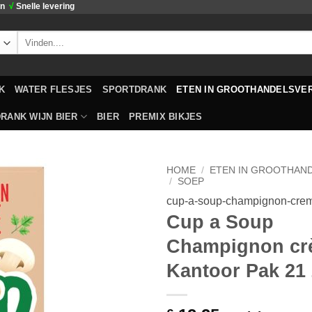
en
√
Snelle levering
Zoeken
naar:
K
WATER FLESJES
SPORTDRANK
ETEN IN GROOTHANDELSVE
RANK WIJN BIER
BIER
PREMIX BIKJES
HOME
/
ETEN IN GROOTHAN
/
SOEP
cup-a-soup-champignon-cre
Toevoegen
Cup a Soup
aan
verlanglijst
Champignon cr
Kantoor Pak 21