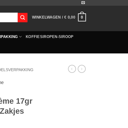
0
WINKELWAGEN /
€
0,00
RPAKKING
KOFFIESIROPEN-SIROOP
DELSVERPAKKING
me
ème 17gr
 Zakjes