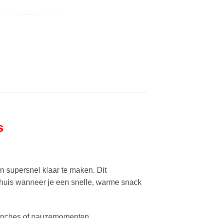
s
n supersnel klaar te maken. Dit
thuis wanneer je een snelle, warme snack
lunches of pauzemomenten.