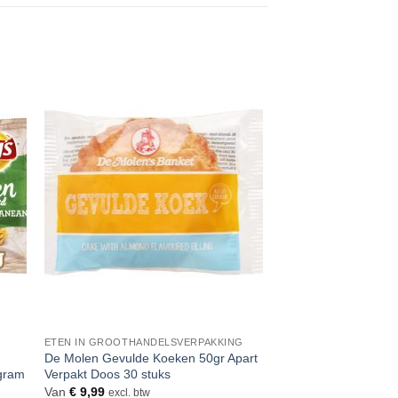
gen
Toevoegen
aan
jst
verlanglijst
ETEN IN GROOTHANDELSVERPAKKING
De Molen Gevulde Koeken 50gr Apart
 gram
Verpakt Doos 30 stuks
Van
€
9,99
excl. btw