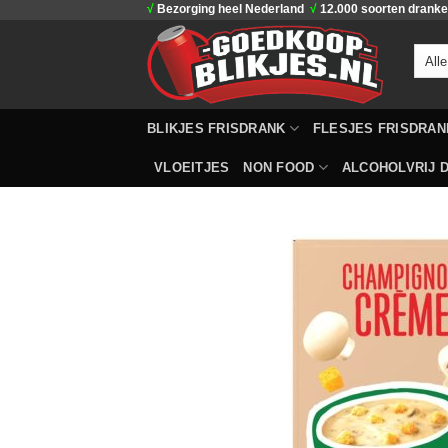
√
Bezorging heel Nederland
√
12.000 soorten drank
Ga
naar
inhoud
BLIKJES FRISDRANK
FLESJES FRISDRAN
VLOEITJES
NON FOOD
ALCOHOLVRIJ D