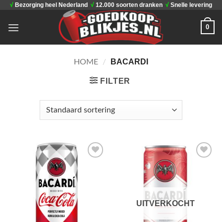
√
Bezorging heel Nederland
√
12.000 soorten dranken
√
Snelle levering
Ga
naar
0
inhoud
BACARDI
HOME
/
FILTER
Toevoegen
Toevoegen
aan
aan
verlanglijst
verlanglijst
UITVERKOCHT