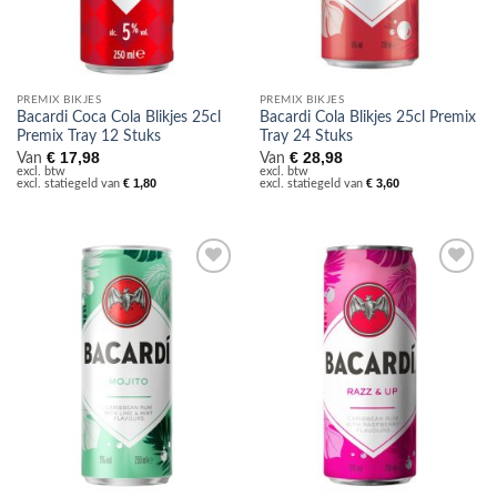
PREMIX BIKJES
PREMIX BIKJES
Bacardi Coca Cola Blikjes 25cl
Bacardi Cola Blikjes 25cl Premix
Premix Tray 12 Stuks
Tray 24 Stuks
€
17,98
€
28,98
Van
Van
excl. btw
excl. btw
€
1,80
€
3,60
excl. statiegeld van
excl. statiegeld van
Toevoegen
Toevoegen
aan
aan
verlanglijst
verlanglijst