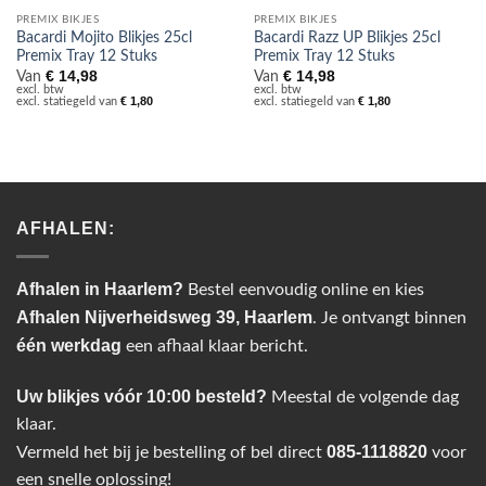
PREMIX BIKJES
PREMIX BIKJES
Bacardi Mojito Blikjes 25cl
Bacardi Razz UP Blikjes 25cl
Premix Tray 12 Stuks
Premix Tray 12 Stuks
€
14,98
€
14,98
Van
Van
excl. btw
excl. btw
€
1,80
€
1,80
excl. statiegeld van
excl. statiegeld van
AFHALEN:
Afhalen in Haarlem?
Bestel eenvoudig online en kies
Afhalen Nijverheidsweg 39, Haarlem
. Je ontvangt binnen
één werkdag
een afhaal klaar bericht.
Uw blikjes vóór 10:00 besteld?
Meestal de volgende dag
klaar.
085-1118820
Vermeld het bij je bestelling of bel direct
voor
een snelle oplossing!