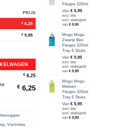
Flesjes 320ml
Van
€
5,95
)
PRIJS
excl. btw
excl. statiegeld
€
6,25
van
€
0,90
Mogu Mogu
€
5,95
Zwarte Bes
Flesjes 320ml
320ml aantal
Tray 6 Stuks
Van
€
5,95
excl. btw
NKELWAGEN
excl. statiegeld
van
€
0,90
€
6,25
Mogu Mogu
es
€
6,25
Meloen
Flesjes 320ml
Tray 6 Stuks
Van
€
5,95
excl. btw
excl. statiegeld
htensappen
van
€
0,90
ray
,
Vructvlees