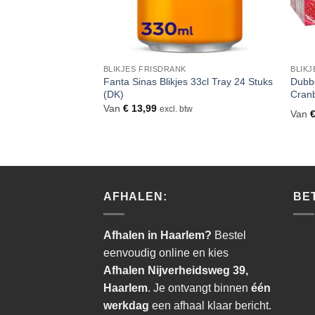
BLIKJES FRISDRANK
BLIKJ
kling Blikjes 33cl
Fanta Sinas Blikjes 33cl Tray 24 Stuks
Dubbe
(DK)
Cranb
tw
Van
€
13,99
excl. btw
Van
tatiegeld van
€
3,60
AFHALEN:
BE
Afhalen in Haarlem?
Bestel
eenvoudig online en kies
Afhalen Nijverheidsweg 39,
Haarlem
. Je ontvangt binnen
één
werkdag
een afhaal klaar bericht.