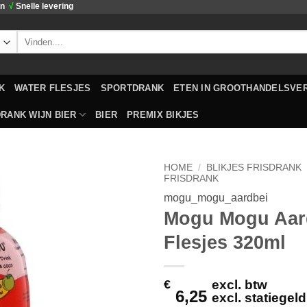
en
√
Snelle levering
Zoeken
naar:
K
WATER FLESJES
SPORTDRANK
ETEN IN GROOTHANDELSVE
RANK WIJN BIER
BIER
PREMIX BIKJES
HOME
/
BLIKJES FRISDRANK
FRISDRANK
mogu_mogu_aardbei
Toevoegen
Mogu Mogu Aar
aan
verlanglijst
Flesjes 320ml
€
excl. btw
6,25
excl. statiegel