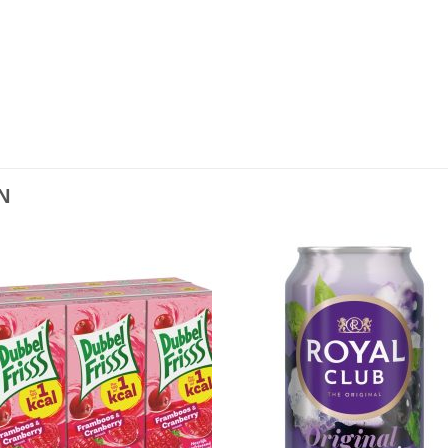
N
Toevoegen
Toevoe
aan
aan
verlanglijst
verlangli