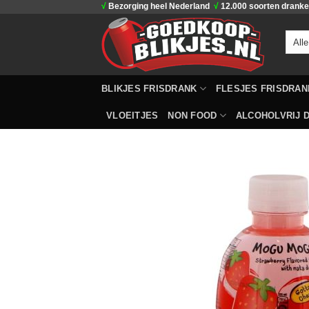
√
Bezorging heel Nederland
√
12.000 soorten drank
Ga
naar
inhoud
BLIKJES FRISDRANK
FLESJES FRISDRAN
VLOEITJES
NON FOOD
ALCOHOLVRIJ D