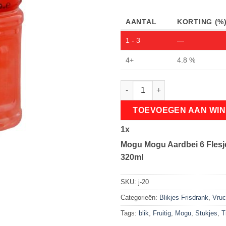
AANTAL
KORTING (%
1 - 3
—
4+
4.8 %
Mogu Mogu Aardbei 6 Flesjes 
TOEVOEGEN AAN WI
1
x
Mogu Mogu Aardbei 6 Flesj
320ml
SKU:
j-20
Categorieën:
Blikjes Frisdrank
,
Vruc
Tags:
blik
,
Fruitig
,
Mogu
,
Stukjes
,
T