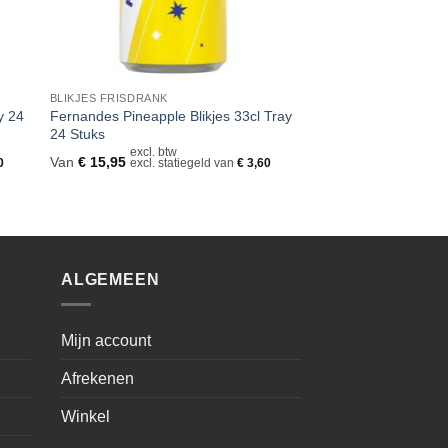
BLIKJES FRISDRANK
y 24
Fernandes Pineapple Blikjes 33cl Tray
24 Stuks
excl. btw
Van
€
15,95
0
excl. statiegeld van
€
3,60
ALGEMEEN
Mijn account
Afrekenen
Winkel