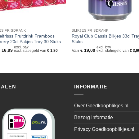
ES FRISDRANK
BLIKJES FRISDRANK
lfrisss Fruitdrink Framboos
Royal Club Cassis Blikjes 33cl Tra
erry 20cl Pakjes Tray 30 Stuks
Stuks
excl. btw
excl. btw
€
16,99
Van
€
19,00
excl. statiegeld van
€
1,80
excl. statiegeld van
€
3,6
TALEN
INFORMATIE
Over Goedkoopblikjes.nl
Bezorg Informatie
Privacy Goedkoopblikjes.nl