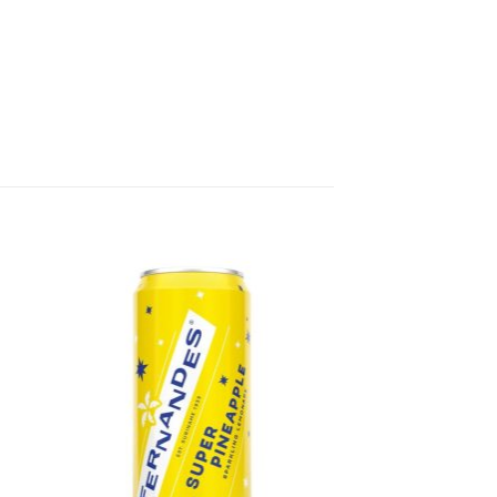
gen
Toevoegen
aan
jst
verlanglijst