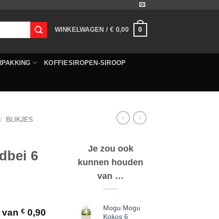
0
WINKELWAGEN /
€
0,00
RPAKKING
KOFFIESIROPEN-SIROOP
/
BLIKJES
Je zou ook
dbei 6
kunnen houden
van …
Mogu Mogu
d van
€
0,90
Kokos 6