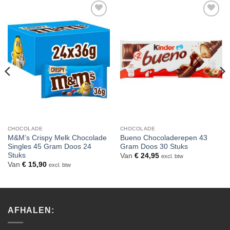
Toevoegen
Toevoegen
aan
aan
verlanglijst
verlanglijst
CHOCOLADE
CHOCOLADE
M&M’s Crispy Melk Chocolade
Bueno Chocoladerepen 43
Singles 45 Gram Doos 24
Gram Doos 30 Stuks
Stuks
Van
€
24,95
excl. btw
Van
€
15,90
excl. btw
AFHALEN: