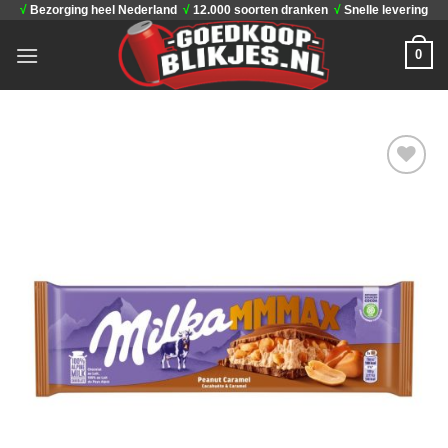
√
Bezorging heel Nederland
√
12.000 soorten dranken
√
Snelle levering
Ga
naar
0
inhoud
Toevoegen
aan
verlanglijst