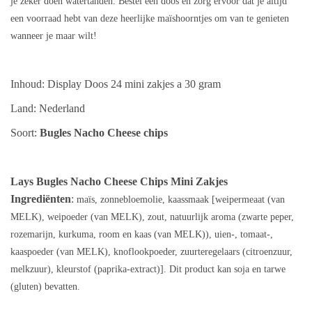
je zeker doen watertanden. Bestel een doos en zorg ervoor dat je altijd
een voorraad hebt van deze heerlijke maïshoorntjes om van te genieten
wanneer je maar wilt!
Inhoud: Display Doos 24 mini zakjes a 30 gram
Land: Nederland
Soort:
Bugles Nacho Cheese
chips
Lays
Bugles Nacho Cheese Chips
Mini Zakjes
Ingrediënten
:
maïs, zonnebloemolie, kaassmaak [weipermeaat (van
MELK), weipoeder (van MELK), zout, natuurlijk aroma (zwarte peper,
rozemarijn, kurkuma, room en kaas (van MELK)), uien-, tomaat-,
kaaspoeder (van MELK), knoflookpoeder, zuurteregelaars (citroenzuur,
melkzuur), kleurstof (paprika-extract)]. Dit product kan soja en tarwe
(gluten) bevatten.