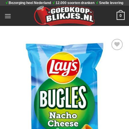
√
Bezorging heel Nederland
√
12.000 soorten dranken
√
Snelle levering
Ga
naar
0
inhoud
Toevoegen
aan
verlanglijst