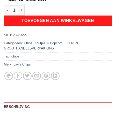
Lay's Bugles Nacho Cheese Kleine Mini Zakjes 30 gram Doos 24
TOEVOEGEN AAN WINKELWAGEN
SKU:
269832-S
Categorieën:
Chips, Zoutjes & Popcorn
,
ETEN IN
GROOTHANDELSVERPAKKING
Tag:
chips
Merk:
Lay's Chips
BESCHRIJVING