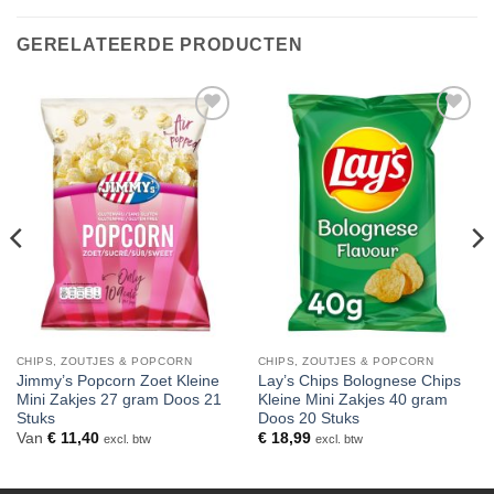
GERELATEERDE PRODUCTEN
Toevoegen
Toevoegen
aan
aan
verlanglijst
verlanglijst
CHIPS, ZOUTJES & POPCORN
CHIPS, ZOUTJES & POPCORN
Jimmy’s Popcorn Zoet Kleine
Lay’s Chips Bolognese Chips
Mini Zakjes 27 gram Doos 21
Kleine Mini Zakjes 40 gram
Stuks
Doos 20 Stuks
Van
€
11,40
€
18,99
excl. btw
excl. btw