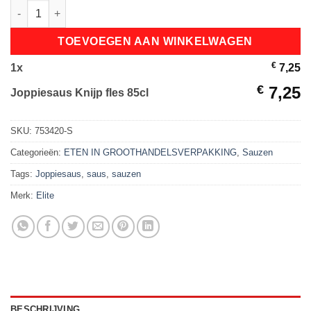
Joppiesaus Knijp fles 85cl aantal
TOEVOEGEN AAN WINKELWAGEN
€
1
x
7,25
€
7,25
Joppiesaus Knijp fles 85cl
SKU:
753420-S
Categorieën:
ETEN IN GROOTHANDELSVERPAKKING
,
Sauzen
Tags:
Joppiesaus
,
saus
,
sauzen
Merk:
Elite
BESCHRIJVING