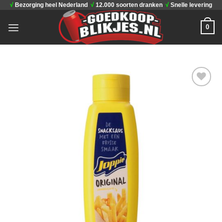
√
Bezorging heel Nederland
√
12.000 soorten dranken
√
Snelle levering
Ga
naar
0
inhoud
Toevoegen
aan
verlanglijst