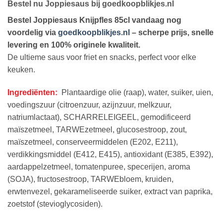
Bestel nu Joppiesaus bij goedkoopblikjes.nl
Bestel Joppiesaus Knijpfles 85cl vandaag nog
voordelig via
goedkoopblikjes.nl
– scherpe prijs, snelle
levering en 100% originele kwaliteit.
De ultieme saus voor friet en snacks, perfect voor elke
keuken.
Ingrediënten:
Plantaardige olie (raap), water, suiker, uien,
voedingszuur (citroenzuur, azijnzuur, melkzuur,
natriumlactaat), SCHARRELEIGEEL, gemodificeerd
maïszetmeel, TARWEzetmeel, glucosestroop, zout,
maïszetmeel, conserveermiddelen (E202, E211),
verdikkingsmiddel (E412, E415), antioxidant (E385, E392),
aardappelzetmeel, tomatenpuree, specerijen, aroma
(SOJA), fructosestroop, TARWEbloem, kruiden,
erwtenvezel, gekarameliseerde suiker, extract van paprika,
zoetstof (stevioglycosiden).