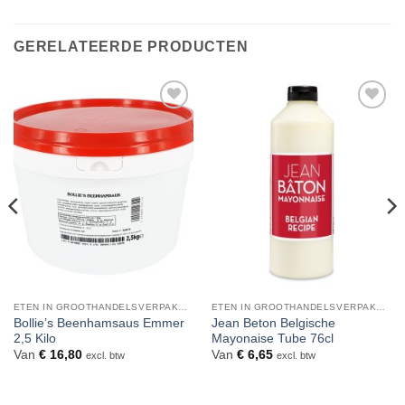
GERELATEERDE PRODUCTEN
Toevoegen
Toevoegen
aan
aan
verlanglijst
verlanglijst
ETEN IN GROOTHANDELSVERPAKKING
ETEN IN GROOTHANDELSVERPAKKING
Bollie’s Beenhamsaus Emmer
Jean Beton Belgische
2,5 Kilo
Mayonaise Tube 76cl
Van
€
16,80
Van
€
6,65
excl. btw
excl. btw