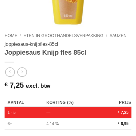
HOME
/
ETEN IN GROOTHANDELSVERPAKKING
/
SAUZEN
joppiesaus-knijpfles-85cl
Joppiesaus Knijp fles 85cl
7,25
€
excl. btw
AANTAL
KORTING (%)
PRIJS
1 - 5
—
€
7,25
6+
4.14 %
€
6,95