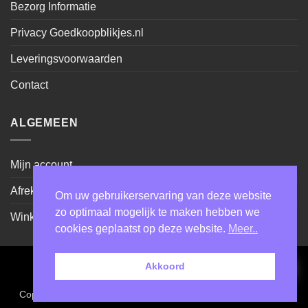
Bezorg Informatie
Privacy Goedkoopblikjes.nl
Leveringsvoorwaarden
Contact
ALGEMEEN
Mijn account
Afrekenen
Om uw gebruikerservaring van deze website
zo optimaal mogelijk te maken hebben we
Winkel
cookies geplaatst op deze website.
Meer..
Akkoord
Cash
IDeal
Sepa
on
Copyright MKW Trading BV 2026 ©
- Made by Webhostplus.nl
Pickup