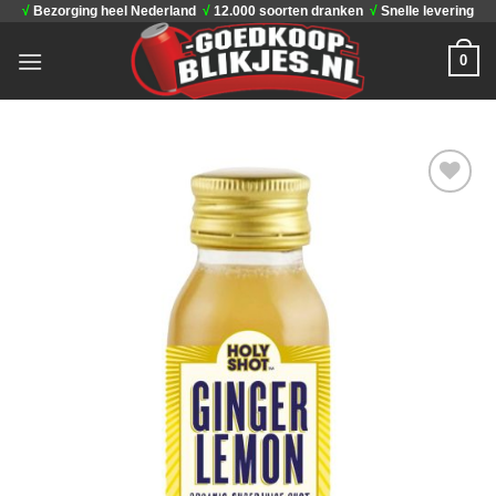
√
Bezorging heel Nederland
√
12.000 soorten dranken
√
Snelle levering
Ga
naar
0
inhoud
Toevoegen
aan
verlanglijst