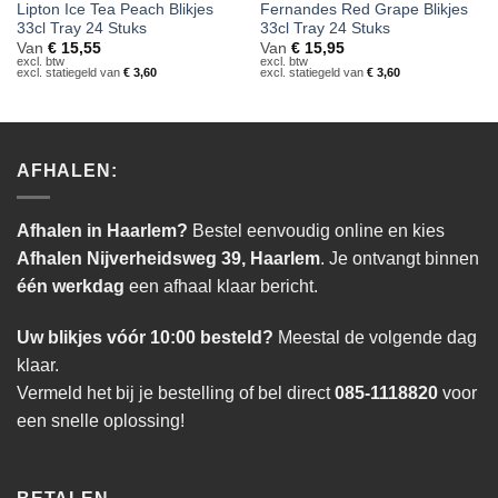
Lipton Ice Tea Peach Blikjes
Fernandes Red Grape Blikjes
33cl Tray 24 Stuks
33cl Tray 24 Stuks
Van
€
15,55
Van
€
15,95
excl. btw
excl. btw
excl. statiegeld van
€
3,60
excl. statiegeld van
€
3,60
AFHALEN:
Afhalen in Haarlem?
Bestel eenvoudig online en kies
Afhalen Nijverheidsweg 39, Haarlem
. Je ontvangt binnen
één werkdag
een afhaal klaar bericht.
Uw blikjes vóór 10:00 besteld?
Meestal de volgende dag
klaar.
Vermeld het bij je bestelling of bel direct
085-1118820
voor
een snelle oplossing!