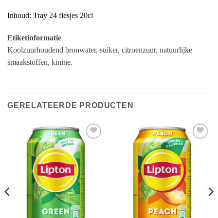
Inhoud: Tray 24 flesjes 20cl
Etiketinformatie
Koolzuurhoudend bronwater, suiker, citroenzuur, natuurlijke
smaakstoffen, kinine.
GERELATEERDE PRODUCTEN
Toevoegen
Toevoegen
aan
aan
verlanglijst
verlanglijst