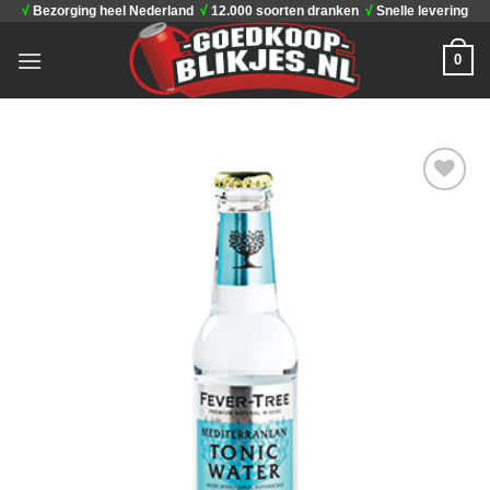
√
Bezorging heel Nederland
√
12.000 soorten dranken
√
Snelle levering
Ga
naar
0
inhoud
Toevoegen
aan
verlanglijst