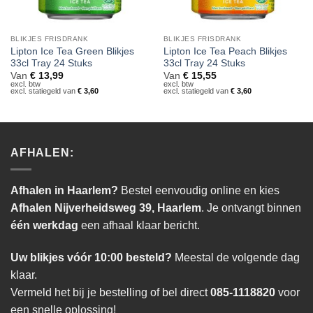
BLIKJES FRISDRANK
BLIKJES FRISDRANK
Lipton Ice Tea Green Blikjes
Lipton Ice Tea Peach Blikjes
33cl Tray 24 Stuks
33cl Tray 24 Stuks
Van
€
13,99
Van
€
15,55
excl. btw
excl. btw
excl. statiegeld van
€
3,60
excl. statiegeld van
€
3,60
AFHALEN:
Afhalen in Haarlem?
Bestel eenvoudig online en kies
Afhalen Nijverheidsweg 39, Haarlem
. Je ontvangt binnen
één werkdag
een afhaal klaar bericht.
Uw blikjes vóór 10:00 besteld?
Meestal de volgende dag
klaar.
Vermeld het bij je bestelling of bel direct
085-1118820
voor
een snelle oplossing!