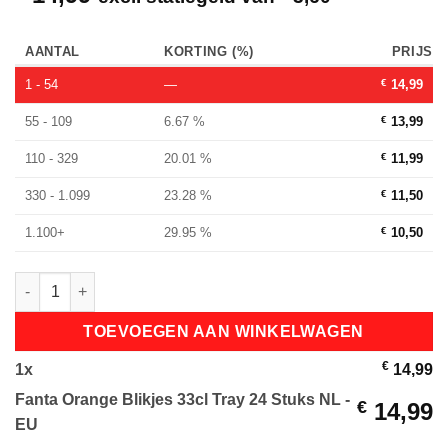
AANTAL
KORTING (%)
PRIJS
1 - 54
—
€
14,99
55 - 109
6.67 %
€
13,99
110 - 329
20.01 %
€
11,99
330 - 1.099
23.28 %
€
11,50
1.100+
29.95 %
€
10,50
Fanta Orange Blikjes 33cl Tray 24 Stuks NL - EU aantal
TOEVOEGEN AAN WINKELWAGEN
€
1
x
14,99
Fanta Orange Blikjes 33cl Tray 24 Stuks NL -
€
14,99
EU