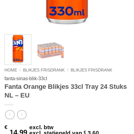
HOME
/
BLIKJES FRISDRANK
/
BLIKJES FRISDRANK
fanta-sinas-blik-33cl
Fanta Orange Blikjes 33cl Tray 24 Stuks
NL – EU
€
excl. btw
14,99
excl. statiegeld van
€
3,60