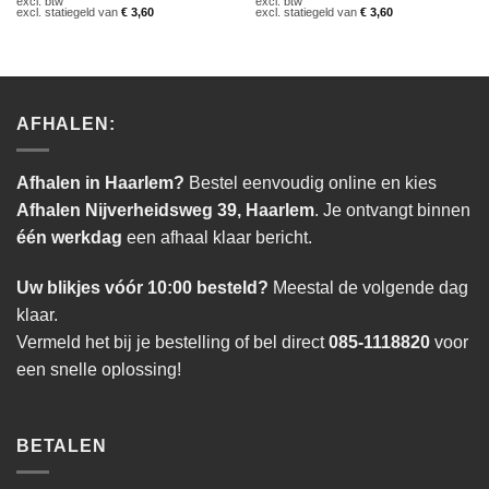
excl. btw
excl. btw
excl. statiegeld van
€
3,60
excl. statiegeld van
€
3,60
AFHALEN:
Afhalen in Haarlem?
Bestel eenvoudig online en kies
Afhalen Nijverheidsweg 39, Haarlem
. Je ontvangt binnen
één werkdag
een afhaal klaar bericht.
Uw blikjes vóór 10:00 besteld?
Meestal de volgende dag
klaar.
Vermeld het bij je bestelling of bel direct
085-1118820
voor
een snelle oplossing!
BETALEN