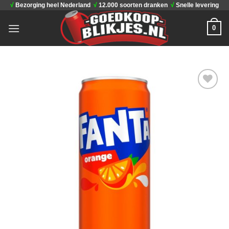
√
Bezorging heel Nederland
√
12.000 soorten dranken
√
Snelle levering
Ga
naar
0
inhoud
Toevoegen
aan
verlanglijst