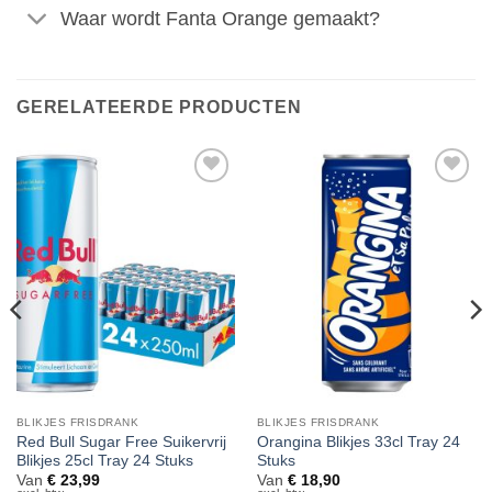
Waar wordt Fanta Orange gemaakt?
GERELATEERDE PRODUCTEN
Toevoegen
Toevoegen
aan
aan
verlanglijst
verlanglijst
BLIKJES FRISDRANK
BLIKJES FRISDRANK
Red Bull Sugar Free Suikervrij
Orangina Blikjes 33cl Tray 24
Blikjes 25cl Tray 24 Stuks
Stuks
Van
€
23,99
Van
€
18,90