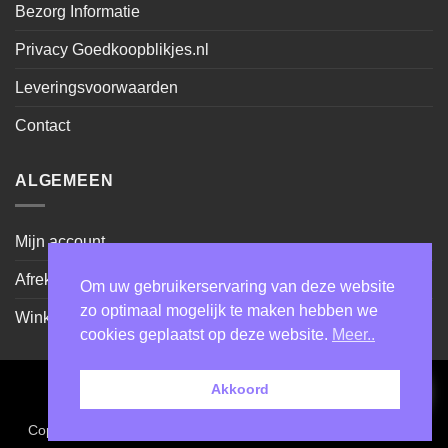
Bezorg Informatie
Privacy Goedkoopblikjes.nl
Leveringsvoorwaarden
Contact
ALGEMEEN
Mijn account
Afrekenen
Om uw gebruikerservaring van deze website
zo optimaal mogelijk te maken hebben we
Winkel
cookies geplaatst op deze website.
Meer..
Akkoord
Cash
IDeal
Sepa
on
Copyright MKW Trading BV 2026 ©
- Made by Webhostplus.nl
Pickup