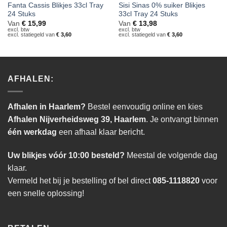
Fanta Cassis Blikjes 33cl Tray
Sisi Sinas 0% suiker Blikjes
24 Stuks
33cl Tray 24 Stuks
Van
€
15,99
Van
€
13,98
excl. btw
excl. btw
excl. statiegeld van
€
3,60
excl. statiegeld van
€
3,60
AFHALEN:
Afhalen in Haarlem?
Bestel eenvoudig online en kies
Afhalen Nijverheidsweg 39, Haarlem
. Je ontvangt binnen
één werkdag
een afhaal klaar bericht.
Uw blikjes vóór 10:00 besteld?
Meestal de volgende dag
klaar.
Vermeld het bij je bestelling of bel direct
085-1118820
voor
een snelle oplossing!