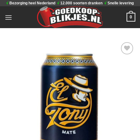
√
Bezorging heel Nederland
√
12.000 soorten dranken
√
Snelle levering
Ga
naar
0
inhoud
Toevoegen
aan
verlanglijst