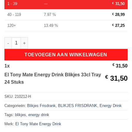
1 - 39
—
€
31,50
40 - 119
7.97 %
€
28,99
120+
13.49 %
€
27,25
El Tony Mate Energy Drink Blikjes 33cl Tray 24 Stuks aantal
TOEVOEGEN AAN WINKELWAGEN
€
1
x
31,50
El Tony Mate Energy Drink Blikjes 33cl Tray
€
31,50
24 Stuks
SKU:
210212-H
Categorieën:
Blikjes Frisdrank
,
BLIKJES FRISDRANK
,
Energy Drink
Tags:
blikjes
,
energy drink
Merk:
El Tony Mate Energy Drink