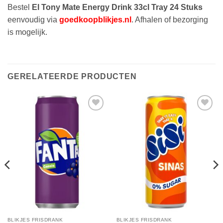
Bestel
El Tony Mate Energy Drink 33cl Tray 24 Stuks
eenvoudig via
goedkoopblikjes.nl
. Afhalen of bezorging
is mogelijk.
GERELATEERDE PRODUCTEN
Toevoegen
Toevoegen
aan
aan
verlanglijst
verlanglijst
BLIKJES FRISDRANK
BLIKJES FRISDRANK