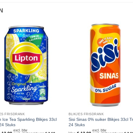
N
Toevoegen
Toevoe
aan
aan
verlanglijst
verlangli
ES FRISDRANK
BLIKJES FRISDRANK
n Ice Tea Sparkling Blikjes 33cl
Sisi Sinas 0% suiker Blikjes 33cl T
24 Stuks
24 Stuks
excl. btw
excl. btw