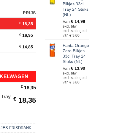
Blikjes 33cl
Tray 24 Stuks
PRIJS
(NL)
Van
€
14,98
€
18,35
excl. btw
excl. statiegeld
€
16,95
van
€
3,60
Fanta Orange
€
14,85
Zero Blikjes
33cl Tray 24
Stuks (NL)
ay 24 Stuks aantal
Van
€
13,99
excl. btw
NKELWAGEN
excl. statiegeld
van
€
3,60
€
18,35
 Tray
€
18,35
KJES FRISDRANK