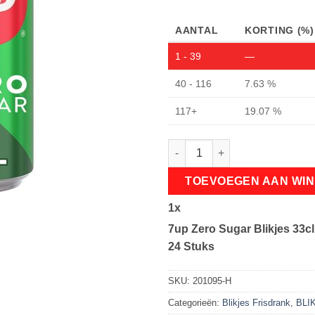
AANTAL
KORTING (%)
1 - 39
—
40 - 116
7.63 %
117+
19.07 %
7up Zero Sugar Blikjes 33cl Tr
TOEVOEGEN AAN WI
1
x
7up Zero Sugar Blikjes 33cl
24 Stuks
SKU:
201095-H
Categorieën:
Blikjes Frisdrank
,
BLI