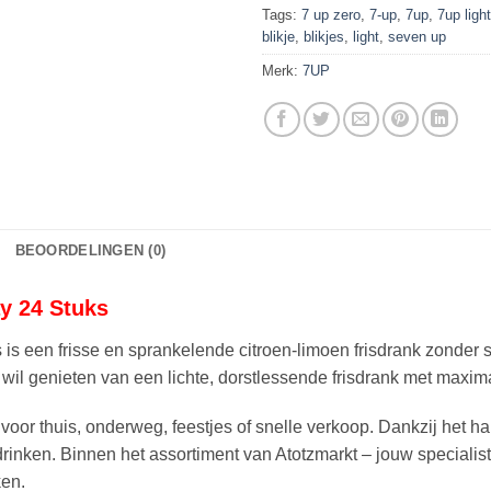
Tags:
7 up zero
,
7-up
,
7up
,
7up light
blikje
,
blikjes
,
light
,
seven up
Merk:
7UP
BEOORDELINGEN (0)
ay 24 Stuks
 is een frisse en sprankelende citroen-limoen frisdrank zonder 
 wil genieten van een lichte, dorstlessende frisdrank met maxima
 voor thuis, onderweg, feestjes of snelle verkoop. Dankzij het h
rinken. Binnen het assortiment van Atotzmarkt – jouw specialist i
ken.