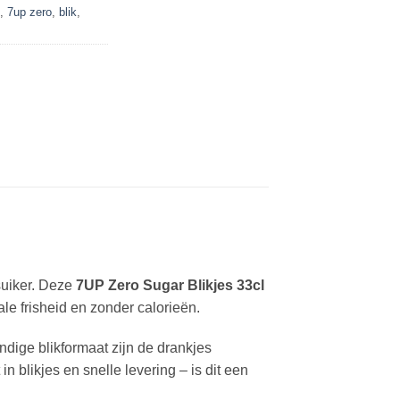
,
7up zero
,
blik
,
suiker. Deze
7UP Zero Sugar Blikjes 33cl
le frisheid en zonder calorieën.
andige blikformaat zijn de drankjes
n blikjes en snelle levering – is dit een