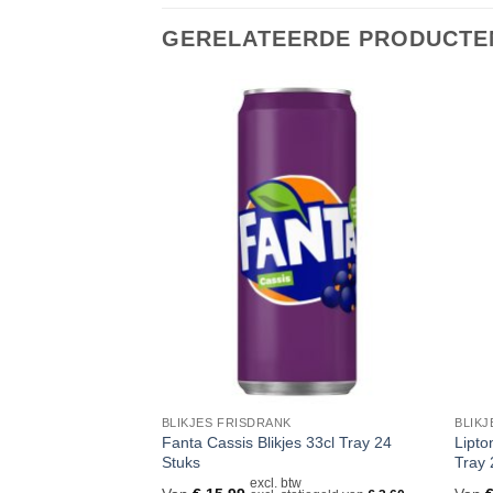
GERELATEERDE PRODUCTE
Toevoegen
Toevoegen
aan
aan
verlanglijst
verlanglijst
BLIKJES FRISDRANK
BLIKJ
unch Blikjes 33cl
Fanta Cassis Blikjes 33cl Tray 24
Lipto
Stuks
Tray 
tw
excl. btw