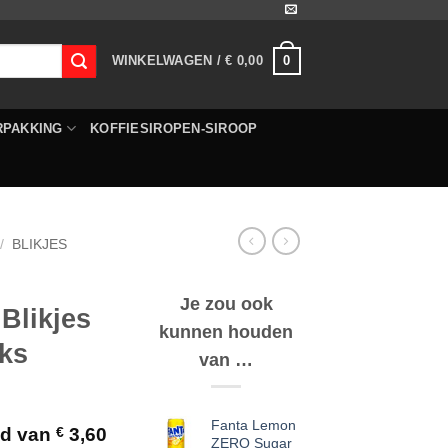
0
WINKELWAGEN /
€
0,00
RPAKKING
KOFFIESIROPEN-SIROOP
/
BLIKJES
Je zou ook
Blikjes
kunnen houden
uks
van …
Fanta Lemon
eld van
€
3,60
ZERO Sugar