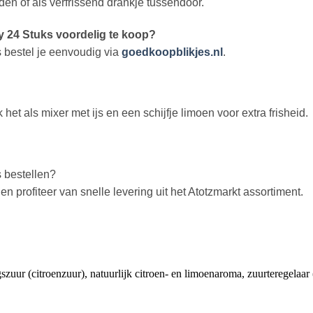
en of als verfrissend drankje tussendoor.
y 24 Stuks voordelig te koop?
 bestel je eenvoudig via
goedkoopblikjes.nl
.
et als mixer met ijs en een schijfje limoen voor extra frisheid.
 bestellen?
en profiteer van snelle levering uit het Atotzmarkt assortiment.
uur (citroenzuur), natuurlijk citroen- en limoenaroma, zuurteregelaar (