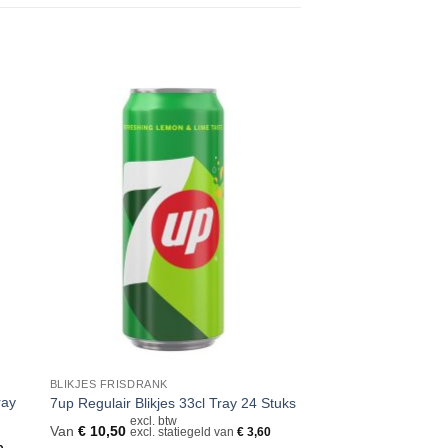
gen
Toevoegen
aan
jst
verlanglijst
BLIKJES FRISDRANK
ray
7up Regulair Blikjes 33cl Tray 24 Stuks
excl. btw
Van
€
10,50
excl. statiegeld van
€
3,60