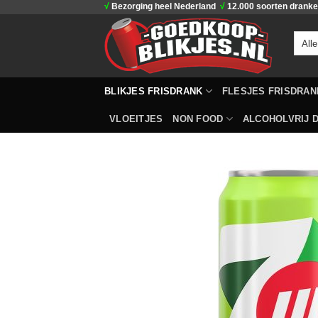
√
Bezorging heel Nederland
√
12.000 soorten drank
Ga
naar
inhoud
BLIKJES FRISDRANK
FLESJES FRISDRAN
VLOEITJES
NON FOOD
ALCOHOLVRIJ D