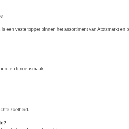
ie
is een vaste topper binnen het assortiment van Atotzmarkt en pe
itroen- en limoensmaak.
ichte zoetheid.
te?