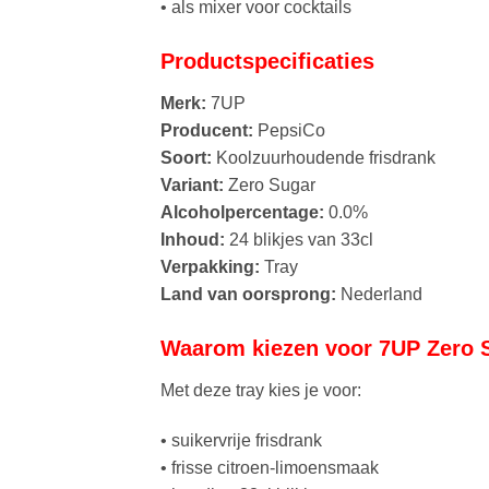
• als mixer voor cocktails
Productspecificaties
Merk:
7UP
Producent:
PepsiCo
Soort:
Koolzuurhoudende frisdrank
Variant:
Zero Sugar
Alcoholpercentage:
0.0%
Inhoud:
24 blikjes van 33cl
Verpakking:
Tray
Land van oorsprong:
Nederland
Waarom kiezen voor 7UP Zero Su
Met deze tray kies je voor:
• suikervrije frisdrank
• frisse citroen-limoensmaak