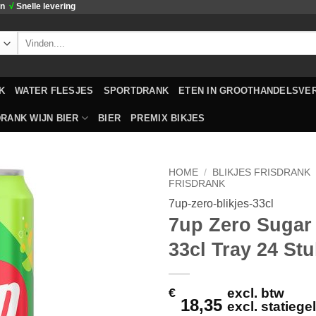
en
√
Snelle levering
Zoeken
naar:
K
WATER FLESJES
SPORTDRANK
ETEN IN GROOTHANDELSVE
RANK WIJN BIER
BIER
PREMIX BIKJES
HOME
/
BLIKJES FRISDRANK
FRISDRANK
7up-zero-blikjes-33cl
Toevoegen
7up Zero Sugar 
aan
verlanglijst
33cl Tray 24 St
€
excl. btw
18,35
excl. statieg