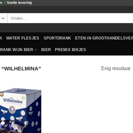
en
√
Snelle levering
Zoeken
naar:
K
WATER FLESJES
SPORTDRANK
ETEN IN GROOTHANDELSVE
RANK WIJN BIER
BIER
PREMIX BIKJES
“WILHELMINA”
Enig resultaat
Toevoegen
aan
verlanglijst