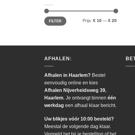
Min.
Max.
Prijs:
€ 10
—
€ 20
FILTER
prijs
prijs
AFHALEN:
BE
Afhalen in Haarlem?
Bestel
eenvoudig online en kies
Afhalen Nijverheidsweg 39,
Haarlem
. Je ontvangt binnen
één
werkdag
een afhaal klaar bericht.
Uw blikjes vóór 10:00 besteld?
Meestal de volgende dag klaar.
Vermeld het bij je bestelling of bel