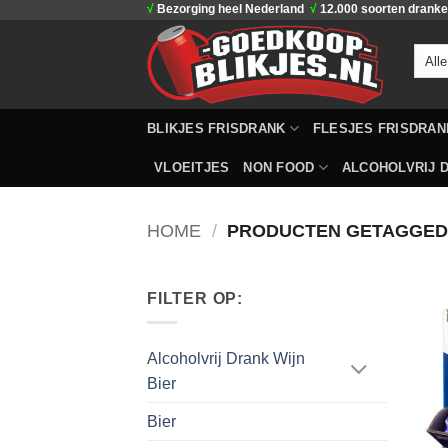
√
Bezorging heel Nederland
√
12.000 soorten drank
Ga
naar
inhoud
BLIKJES FRISDRANK
FLESJES FRISDRAN
VLOEITJES
NON FOOD
ALCOHOLVRIJ D
HOME
/
PRODUCTEN GETAGGED 
FILTER OP:
Alcoholvrij Drank Wijn
Bier
Bier