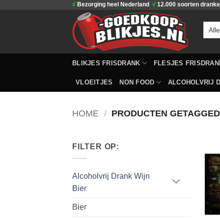
√
Bezorging heel Nederland
√
12.000 soorten drank
Ga
naar
inhoud
BLIKJES FRISDRANK
FLESJES FRISDRAN
VLOEITJES
NON FOOD
ALCOHOLVRIJ D
HOME
/
PRODUCTEN GETAGGED 
FILTER OP:
Alcoholvrij Drank Wijn
Bier
Bier