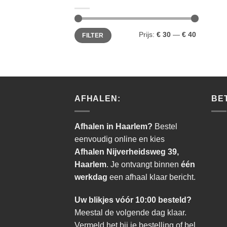
Min.
Max.
Prijs:
€ 30
—
€ 40
FILTER
prijs
prijs
AFHALEN:
BE
Afhalen in Haarlem?
Bestel
eenvoudig online en kies
Afhalen Nijverheidsweg 39,
Haarlem
. Je ontvangt binnen
één
werkdag
een afhaal klaar bericht.
Uw blikjes vóór 10:00 besteld?
Meestal de volgende dag klaar.
Vermeld het bij je bestelling of bel