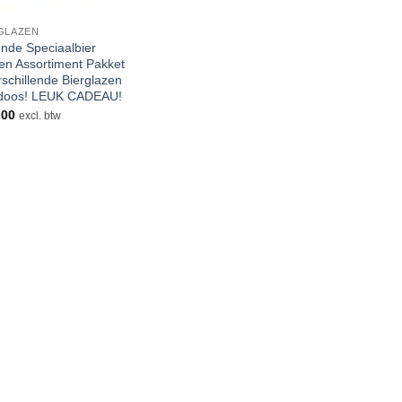
GLAZEN
nde Speciaalbier
en Assortiment Pakket
rschillende Bierglazen
 doos! LEUK CADEAU!
,00
excl. btw