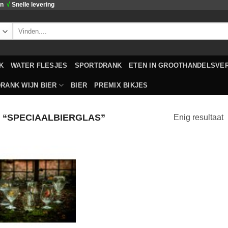
en
√
Snelle levering
Zoeken
naar:
K
WATER FLESJES
SPORTDRANK
ETEN IN GROOTHANDELSVE
RANK WIJN BIER
BIER
PREMIX BIKJES
“SPECIAALBIERGLAS”
Enig resultaat
Toevoegen
aan
verlanglijst