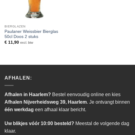
BIERGLAZEN
Paulaner Weissbier Bierglas
50cl Doos 2 stuks
€
11,90
excl. btw
AFHALEN:
Afhalen in Haarlem?
Bestel eenvoudig online en kies
Afhalen Nijverheidsweg 39, Haarlem
. Je ontvangt binnen
één werkdag
een afhaal klaar bericht.
Uw blikjes vóór 10:00 besteld?
Meestal de volgende dag
klaar.