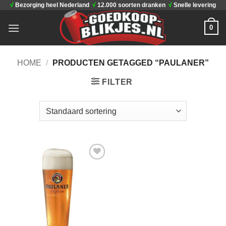
√
Bezorging heel Nederland
√
12.000 soorten dranken
√
Snelle levering
Ga
naar
0
inhoud
HOME
/
PRODUCTEN GETAGGED “PAULANER”
FILTER
Toevoegen
aan
verlanglijst