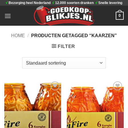
√
Bezorging heel Nederland
√
12.000 soorten dranken
√
Snelle levering
Ga
naar
0
inhoud
HOME
/
PRODUCTEN GETAGGED “KAARZEN”
FILTER
Toevoegen
Toevoegen
aan
aan
verlanglijst
verlanglijst