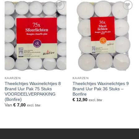
Toevoegen
Toevoegen
aan
aan
verlanglijst
verlanglijst
KAARZEN
KAARZEN
Theelichtjes Waxinelichtjes 8
Theelichtjes Waxinelichtjes 9
Brand Uur Pak 75 Stuks
Brand Uur Pak 36 Stuks –
VOORDEELVERPAKKING
Bonfire
(Bonfire)
€
12,90
excl. btw
Van
€
7,00
excl. btw