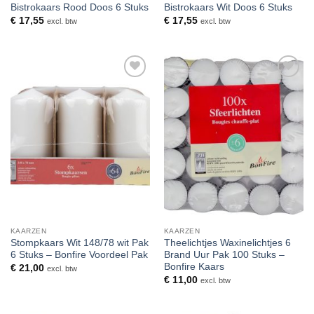
Bistrokaars Rood Doos 6 Stuks
Bistrokaars Wit Doos 6 Stuks
€
17,55
€
17,55
excl. btw
excl. btw
Toevoegen
Toevoegen
aan
aan
verlanglijst
verlanglijst
KAARZEN
KAARZEN
Stompkaars Wit 148/78 wit Pak
Theelichtjes Waxinelichtjes 6
6 Stuks – Bonfire Voordeel Pak
Brand Uur Pak 100 Stuks –
Bonfire Kaars
€
21,00
excl. btw
€
11,00
excl. btw