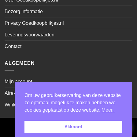
Bezorg Informatie
Privacy Goedkoopblikjes.nl
Leveringsvoorwaarden
Contact
ALGEMEEN
Mijn account
Afrekenen
Om uw gebruikerservaring van deze website
zo optimaal mogelijk te maken hebben we
Winkel
cookies geplaatst op deze website.
Meer..
Akkoord
Cash
IDeal
Sepa
on