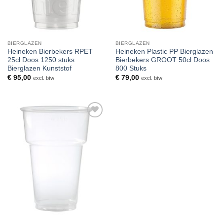
BIERGLAZEN
BIERGLAZEN
Heineken Bierbekers RPET
Heineken Plastic PP Bierglazen
25cl Doos 1250 stuks
Bierbekers GROOT 50cl Doos
Bierglazen Kunststof
800 Stuks
€
95,00
€
79,00
excl. btw
excl. btw
Toevoegen
aan
verlanglijst