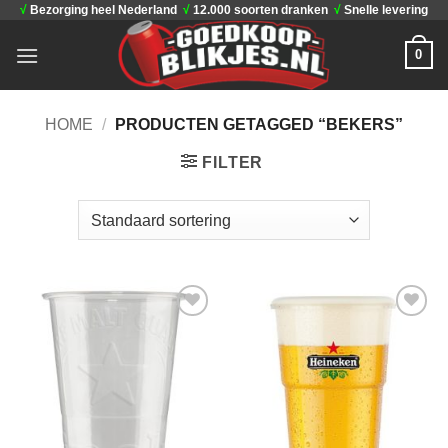
√
Bezorging heel Nederland
√
12.000 soorten dranken
√
Snelle levering
Ga
naar
0
inhoud
HOME
/
PRODUCTEN GETAGGED “BEKERS”
FILTER
Toevoegen
Toevoegen
aan
aan
verlanglijst
verlanglijst