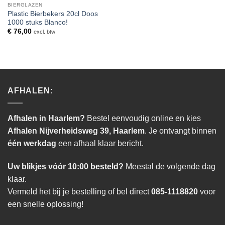
BIERGLAZEN
Plastic Bierbekers 20cl Doos
1000 stuks Blanco!
€
76,00
excl. btw
AFHALEN:
Afhalen in Haarlem?
Bestel eenvoudig online en kies
Afhalen Nijverheidsweg 39, Haarlem
. Je ontvangt binnen
één werkdag
een afhaal klaar bericht.
Uw blikjes vóór 10:00 besteld?
Meestal de volgende dag
klaar.
Vermeld het bij je bestelling of bel direct
085-1118820
voor
een snelle oplossing!