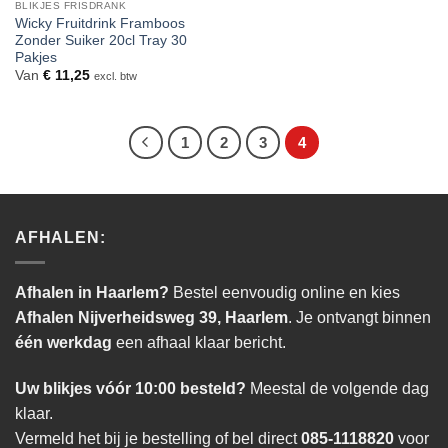
BLIKJES FRISDRANK
Wicky Fruitdrink Framboos
Zonder Suiker 20cl Tray 30
Pakjes
Van
€
11,25
excl. btw
1
2
3
4
AFHALEN:
Afhalen in Haarlem?
Bestel eenvoudig online en kies
Afhalen Nijverheidsweg 39, Haarlem
. Je ontvangt binnen
één werkdag
een afhaal klaar bericht.
Uw blikjes vóór 10:00 besteld?
Meestal de volgende dag
klaar.
Vermeld het bij je bestelling of bel direct
085-1118820
voor