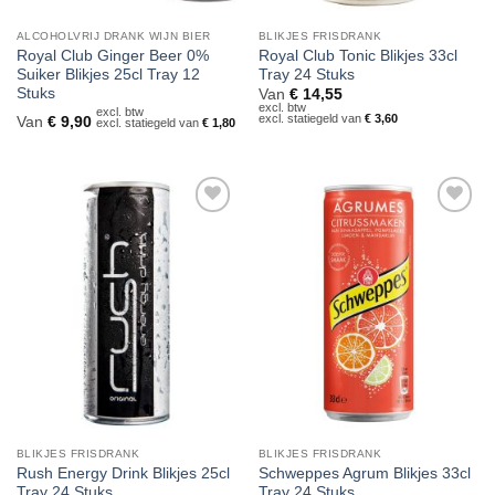
ALCOHOLVRIJ DRANK WIJN BIER
BLIKJES FRISDRANK
Royal Club Ginger Beer 0%
Royal Club Tonic Blikjes 33cl
Suiker Blikjes 25cl Tray 12
Tray 24 Stuks
Stuks
Van
€
14,55
excl. btw
excl. btw
excl. statiegeld van
€
3,60
Van
€
9,90
excl. statiegeld van
€
1,80
Toevoegen
Toevoegen
aan
aan
verlanglijst
verlanglijst
BLIKJES FRISDRANK
BLIKJES FRISDRANK
Rush Energy Drink Blikjes 25cl
Schweppes Agrum Blikjes 33cl
Tray 24 Stuks
Tray 24 Stuks