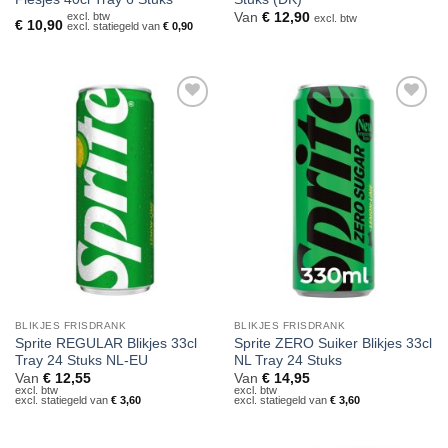
excl. btw
Van
€
12,90
excl. btw
€
10,90
excl. statiegeld van
€
0,90
Toevoegen
Toevoegen
aan
aan
verlanglijst
verlanglijst
BLIKJES FRISDRANK
BLIKJES FRISDRANK
Sprite REGULAR Blikjes 33cl
Sprite ZERO Suiker Blikjes 33cl
Tray 24 Stuks NL-EU
NL Tray 24 Stuks
Van
€
12,55
Van
€
14,95
excl. btw
excl. btw
excl. statiegeld van
€
3,60
excl. statiegeld van
€
3,60