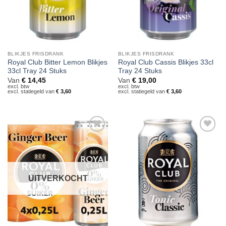
BLIKJES FRISDRANK
BLIKJES FRISDRANK
Royal Club Bitter Lemon Blikjes
Royal Club Cassis Blikjes 33cl
33cl Tray 24 Stuks
Tray 24 Stuks
Van
€
14,45
Van
€
19,00
excl. btw
excl. btw
excl. statiegeld van
€
3,60
excl. statiegeld van
€
3,60
Toevoegen
Toevoegen
aan
aan
verlanglijst
verlanglijst
UITVERKOCHT