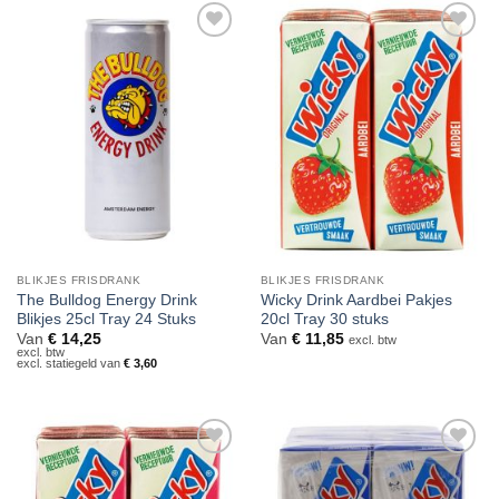
Toevoegen
Toevoegen
aan
aan
verlanglijst
verlanglijst
BLIKJES FRISDRANK
BLIKJES FRISDRANK
The Bulldog Energy Drink
Wicky Drink Aardbei Pakjes
Blikjes 25cl Tray 24 Stuks
20cl Tray 30 stuks
Van
€
14,25
Van
€
11,85
excl. btw
excl. btw
excl. statiegeld van
€
3,60
Toevoegen
Toevoegen
aan
aan