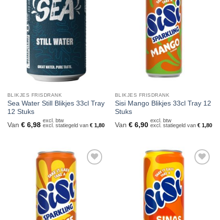
aan
aan
verlanglijst
verlanglijst
BLIKJES FRISDRANK
BLIKJES FRISDRANK
Sea Water Still Blikjes 33cl Tray
Sisi Mango Blikjes 33cl Tray 12
12 Stuks
Stuks
excl. btw
excl. btw
Van
€
6,98
Van
€
6,90
excl. statiegeld van
€
1,80
excl. statiegeld van
€
1,80
Toevoegen
Toevoegen
aan
aan
verlanglijst
verlanglijst