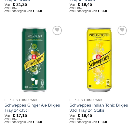
Van
€
21,25
Van
€
19,45
excl. btw
excl. btw
excl. statiegeld van
€
3,60
excl. statiegeld van
€
3,60
Toevoegen
Toevoegen
aan
aan
verlanglijst
verlanglijst
BLIKJES FRISDRANK
BLIKJES FRISDRANK
Schweppes Ginger Ale Blikjes
Schweppes Indian Tonic Blikjes
Tray 24x33cl
33cl Tray 24 Stuks
Van
€
17,15
Van
€
19,45
excl. btw
excl. btw
excl. statiegeld van
€
3,60
excl. statiegeld van
€
3,60