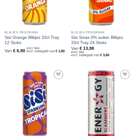
BLIKJES FRISDRANK
BLIKJES FRISDRANK
Sisi Orange Blikjes 33cl Tray
Sisi Sinas 0% suiker Blikjes
12 Stuks
33cl Tray 24 Stuks
excl. btw
Van
€
13,98
Van
€
6,90
excl. statiegeld van
€
1,80
excl. btw
excl. statiegeld van
€
3,60
Toevoegen
Toevoegen
aan
aan
verlanglijst
verlanglijst