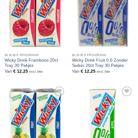
verlanglijst
verlanglijst
BLIKJES FRISDRANK
BLIKJES FRISDRANK
Wicky Drink Framboos 20cl
Wicky Drink Fruit 0.0 Zonder
Tray 30 Pakjes
Suiker 20cl Tray 30 Pakjes
Van
€
12,25
Van
€
12,25
excl. btw
excl. btw
Toevoegen
Toevoegen
aan
aan
verlanglijst
verlanglijst