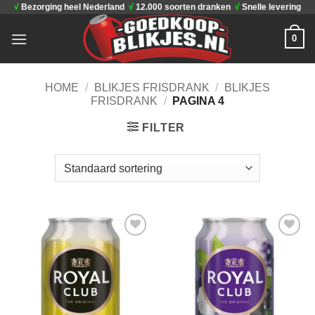
√
Bezorging heel Nederland
√
12.000 soorten dranken
√
Snelle levering
Ga
naar
0
inhoud
HOME
/
BLIKJES FRISDRANK
/
BLIKJES
FRISDRANK
/
PAGINA 4
FILTER
Toevoegen
Toevoegen
aan
aan
verlanglijst
verlanglijst