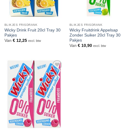
BLIKJES FRISDRANK
BLIKJES FRISDRANK
Wicky Drink Fruit 20cl Tray 30
Wicky Fruitdrink Appelsap
Pakjes
Zonder Suiker 20cl Tray 30
Pakjes
Van
€
12,25
excl. btw
Van
€
10,90
excl. btw
Toevoegen
aan
verlanglijst