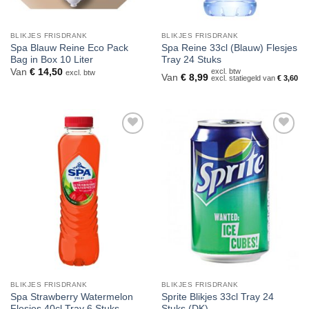
BLIKJES FRISDRANK
BLIKJES FRISDRANK
Spa Blauw Reine Eco Pack
Spa Reine 33cl (Blauw) Flesjes
Bag in Box 10 Liter
Tray 24 Stuks
Van
€
14,50
excl. btw
excl. btw
Van
€
8,99
excl. statiegeld van
€
3,60
Toevoegen
Toevoegen
aan
aan
verlanglijst
verlanglijst
BLIKJES FRISDRANK
BLIKJES FRISDRANK
Spa Strawberry Watermelon
Sprite Blikjes 33cl Tray 24
Flesjes 40cl Tray 6 Stuks
Stuks (DK)