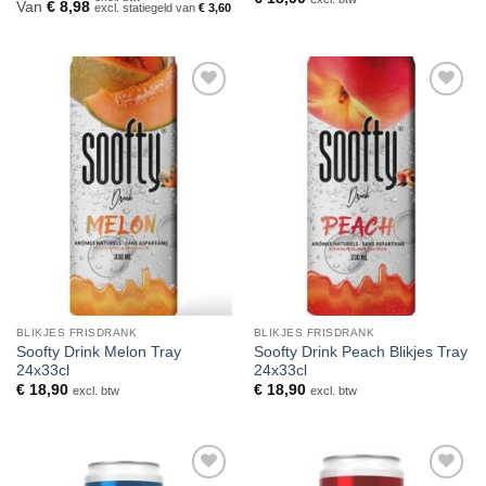
Van
€
8,98
excl. statiegeld van
€
3,60
Toevoegen
Toevoegen
aan
aan
verlanglijst
verlanglijst
BLIKJES FRISDRANK
BLIKJES FRISDRANK
Soofty Drink Melon Tray
Soofty Drink Peach Blikjes Tray
24x33cl
24x33cl
€
18,90
€
18,90
excl. btw
excl. btw