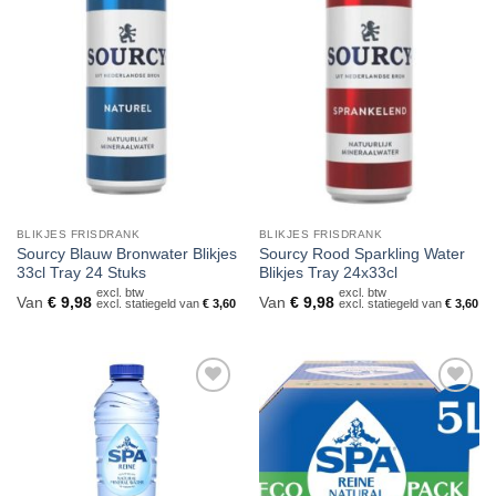
Toevoegen
Toevoegen
aan
aan
verlanglijst
verlanglijst
BLIKJES FRISDRANK
BLIKJES FRISDRANK
Sourcy Blauw Bronwater Blikjes
Sourcy Rood Sparkling Water
33cl Tray 24 Stuks
Blikjes Tray 24x33cl
excl. btw
excl. btw
Van
€
9,98
Van
€
9,98
excl. statiegeld van
€
3,60
excl. statiegeld van
€
3,60
Toevoegen
Toevoegen
aan
aan
verlanglijst
verlanglijst