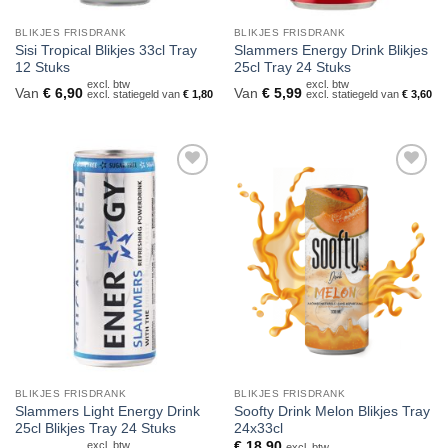
BLIKJES FRISDRANK
BLIKJES FRISDRANK
Sisi Tropical Blikjes 33cl Tray
Slammers Energy Drink Blikjes
12 Stuks
25cl Tray 24 Stuks
excl. btw
excl. btw
Van
€
6,90
Van
€
5,99
excl. statiegeld van
€
1,80
excl. statiegeld van
€
3,60
Toevoegen
Toevoegen
aan
aan
verlanglijst
verlanglijst
BLIKJES FRISDRANK
BLIKJES FRISDRANK
Slammers Light Energy Drink
Soofty Drink Melon Blikjes Tray
25cl Blikjes Tray 24 Stuks
24x33cl
excl. btw
€
18,90
excl. btw