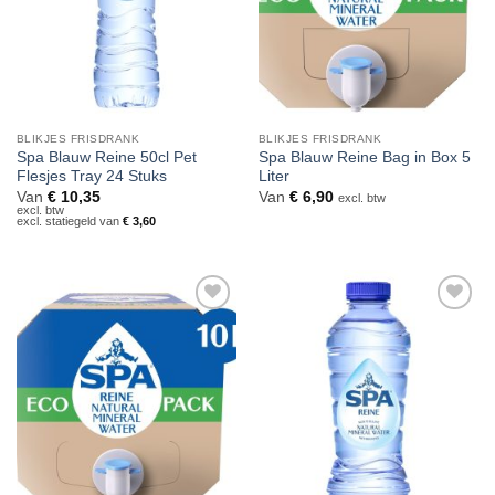
BLIKJES FRISDRANK
BLIKJES FRISDRANK
Spa Blauw Reine 50cl Pet
Spa Blauw Reine Bag in Box 5
Flesjes Tray 24 Stuks
Liter
Van
€
10,35
Van
€
6,90
excl. btw
excl. btw
excl. statiegeld van
€
3,60
Toevoegen
Toevoegen
aan
aan
verlanglijst
verlanglijst