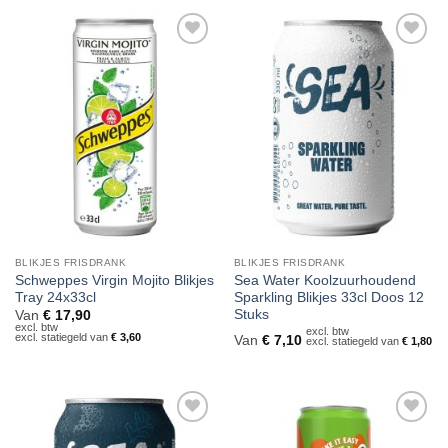
Toevoegen
Toevoegen
aan
aan
verlanglijst
verlanglijst
BLIKJES FRISDRANK
BLIKJES FRISDRANK
Schweppes Virgin Mojito Blikjes
Sea Water Koolzuurhoudend
Tray 24x33cl
Sparkling Blikjes 33cl Doos 12
Stuks
Van
€
17,90
excl. btw
excl. btw
excl. statiegeld van
€
3,60
Van
€
7,10
excl. statiegeld van
€
1,80
Toevoegen
Toevoegen