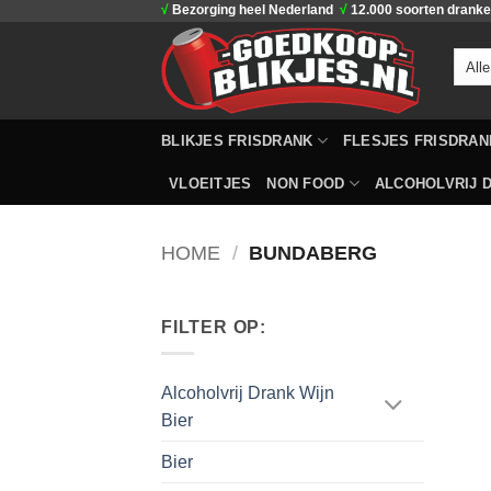
√
Bezorging heel Nederland
√
12.000 soorten drank
Ga
naar
inhoud
BLIKJES FRISDRANK
FLESJES FRISDRAN
VLOEITJES
NON FOOD
ALCOHOLVRIJ D
HOME
/
BUNDABERG
FILTER OP:
Alcoholvrij Drank Wijn
Bier
Bier