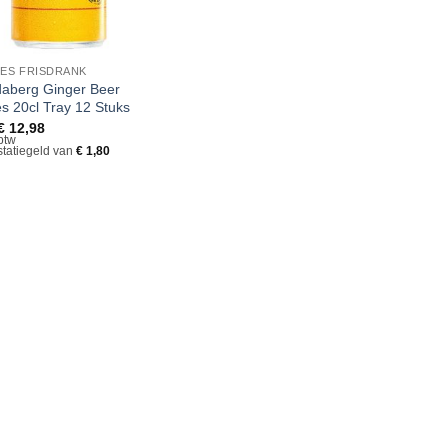
JES FRISDRANK
aberg Ginger Beer
es 20cl Tray 12 Stuks
€
12,98
 btw
 statiegeld van
€
1,80