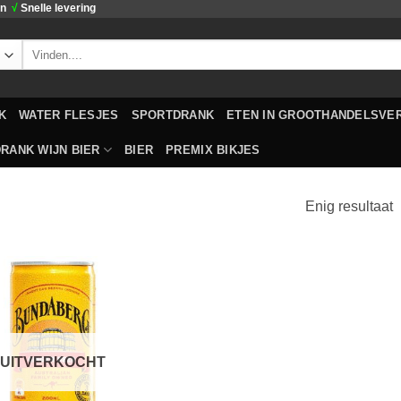
en
√
Snelle levering
Zoeken
naar:
K
WATER FLESJES
SPORTDRANK
ETEN IN GROOTHANDELSVE
RANK WIJN BIER
BIER
PREMIX BIKJES
Enig resultaat
Toevoegen
aan
verlanglijst
UITVERKOCHT