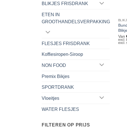
BLIKJES FRISDRANK
ETEN IN
BLIK
GROOTHANDELSVERPAKKING
Bund
Blikj
Van
excl.
excl.
FLESJES FRISDRANK
Koffiesiropen-Siroop
NON FOOD
Premix Bikjes
SPORTDRANK
Vloeitjes
WATER FLESJES
FILTEREN OP PRIJS