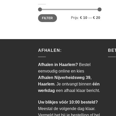
Min.
Max.
Prijs:
€ 10
—
€ 20
FILTER
prijs
prijs
AFHALEN:
BE
Afhalen in Haarlem?
Bestel
eenvoudig online en kies
Afhalen Nijverheidsweg 39,
Haarlem
. Je ontvangt binnen
één
werkdag
een afhaal klaar bericht.
Uw blikjes vóór 10:00 besteld?
Meestal de volgende dag klaar.
Vermeld het bij je bestelling of bel