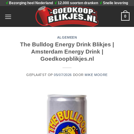
√
Bezorging heel Nederland
√
12.000 soorten dranken
√
Snelle levering
Ga
naar
0
inhoud
ALGEMEEN
The Bulldog Energy Drink Blikjes |
Amsterdam Energy Drink |
Goedkoopblikjes.nl
GEPLAATST OP
05/07/2026
DOOR
MIKE MOORE