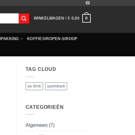
0
WINKELWAGEN /
€
0,00
RPAKKING
KOFFIESIROPEN-SIROOP
TAG CLOUD
aa drink
sportdrank
CATEGORIEËN
Algemeen
(7)