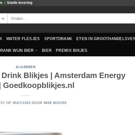
en
√
Snelle levering
Zoeken
naar:
K
WATER FLESJES
SPORTDRANK
ETEN IN GROOTHANDELSVE
RANK WIJN BIER
BIER
PREMIX BIKJES
ALGEMEEN
 Drink Blikjes | Amsterdam Energy
| Goedkoopblikjes.nl
TST OP
05/07/2026
DOOR
MIKE MOORE