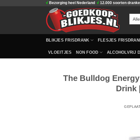
√
Bezorging heel Nederland
√
12.000 soorten drank
Ga
naar
inhoud
BLIKJES FRISDRANK
FLESJES FRISDRAN
VLOEITJES
NON FOOD
ALCOHOLVRIJ D
The Bulldog Energy
Drink 
GEPLAA